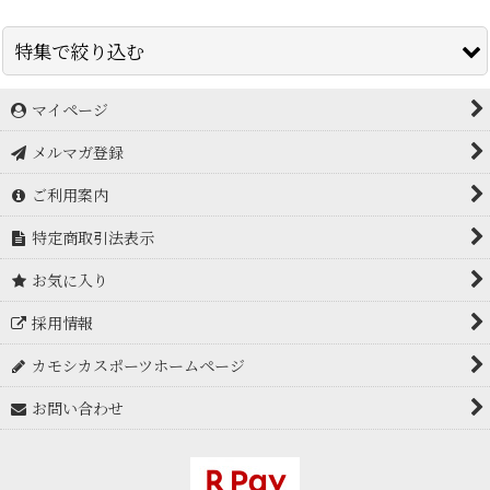
特集で絞り込む
マイページ
アイスブレーカー icebreaker
メルマガ登録
アークテリクス Arc'teryx
ご利用案内
アドフリクション
特定商取引法表示
アルトラ ALTRA
お気に入り
アルバ arva
採用情報
アンパラレル UNPARALLEL
カモシカスポーツホームページ
イスカ ISUKA
お問い合わせ
EPIgas
イーナイン E9