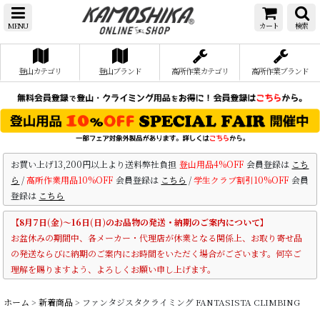
MENU
カート
検索
登山カテゴリ
登山ブランド
高所作業カテゴリ
高所作業ブランド
お買い上げ13,200円以上より送料弊社負担
登山用品4%OFF
会員登録は
こち
ら
/
高所作業用品10%OFF
会員登録は
こちら
/
学生クラブ割引10%OFF
会員
登録は
こちら
【8月7日(金)～16日(日)のお品物の発送・納期のご案内について】
お盆休みの期間中、各メーカー・代理店が休業となる関係上、お取り寄せ品
の発送ならびに納期のご案内にお時間をいただく場合がございます。何卒ご
理解を賜りますよう、よろしくお願い申し上げます。
ホーム
>
新着商品
>
ファンタジスタクライミング FANTASISTA CLIMBING