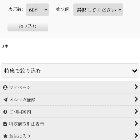
表示数
:
並び順
:
絞り込む
0
件
特集で絞り込む
マイページ
アイスブレーカー icebreaker
メルマガ登録
アークテリクス Arc'teryx
ご利用案内
アドフリクション
特定商取引法表示
アルトラ ALTRA
お気に入り