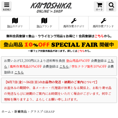
MENU
カート
検索
登山カテゴリ
登山ブランド
高所作業カテゴリ
高所作業ブランド
お買い上げ13,200円以上より送料弊社負担
登山用品4%OFF
会員登録は
こち
ら
/
高所作業用品10%OFF
会員登録は
こちら
/
学生クラブ割引10%OFF
会員
登録は
こちら
【8月7日(金)～16日(日)のお品物の発送・納期のご案内について】
お盆休みの期間中、各メーカー・代理店が休業となる関係上、お取り寄せ品
の発送ならびに納期のご案内にお時間をいただく場合がございます。何卒ご
理解を賜りますよう、よろしくお願い申し上げます。
ホーム
>
新着商品
>
グラスプ GRASP