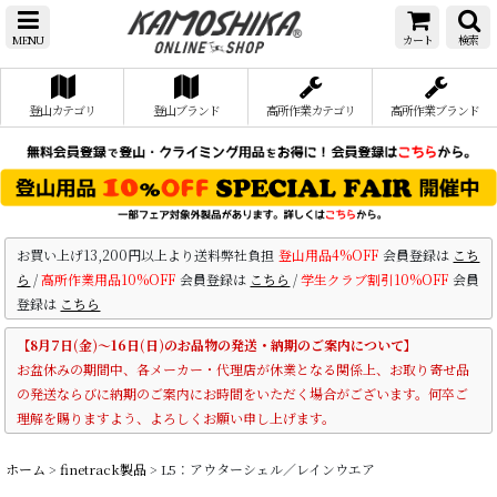
MENU
カート
検索
登山カテゴリ
登山ブランド
高所作業カテゴリ
高所作業ブランド
お買い上げ13,200円以上より送料弊社負担
登山用品4%OFF
会員登録は
こち
ら
/
高所作業用品10%OFF
会員登録は
こちら
/
学生クラブ割引10%OFF
会員
登録は
こちら
【8月7日(金)～16日(日)のお品物の発送・納期のご案内について】
お盆休みの期間中、各メーカー・代理店が休業となる関係上、お取り寄せ品
の発送ならびに納期のご案内にお時間をいただく場合がございます。何卒ご
理解を賜りますよう、よろしくお願い申し上げます。
ホーム
>
finetrack製品
>
L5：アウターシェル／レインウエア