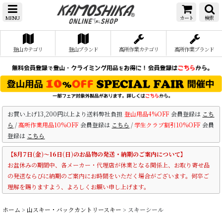
MENU
カート
検索
登山カテゴリ
登山ブランド
高所作業カテゴリ
高所作業ブランド
お買い上げ13,200円以上より送料弊社負担
登山用品4%OFF
会員登録は
こち
ら
/
高所作業用品10%OFF
会員登録は
こちら
/
学生クラブ割引10%OFF
会員
登録は
こちら
【8月7日(金)～16日(日)のお品物の発送・納期のご案内について】
お盆休みの期間中、各メーカー・代理店が休業となる関係上、お取り寄せ品
の発送ならびに納期のご案内にお時間をいただく場合がございます。何卒ご
理解を賜りますよう、よろしくお願い申し上げます。
ホーム
>
山スキー・バックカントリースキー
>
スキーシール