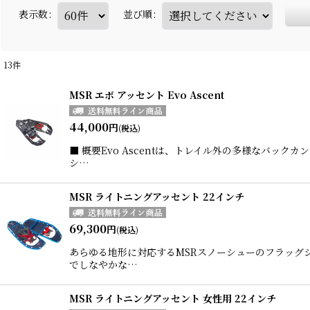
表示数
:
並び順
:
13
件
MSR エボ アッセント Evo Ascent
44,000
円
(税込)
■ 概要Evo Ascentは、トレイル外の多様なバッ
シ…
MSR ライトニングアッセント 22インチ
69,300
円
(税込)
あらゆる地形に対応するMSRスノーシューのフラッグシ
でしなやかな…
MSR ライトニングアッセント 女性用 22インチ