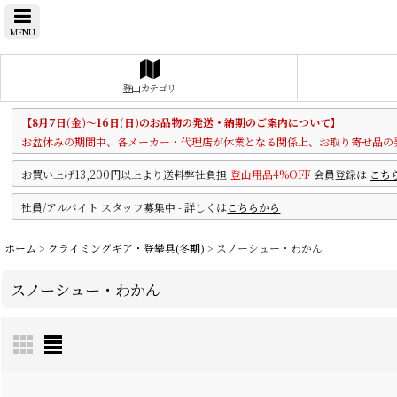
MENU
登山カテゴリ
【8月7日(金)～16日(日)のお品物の発送・納期のご案内について】
お盆休みの期間中、各メーカー・代理店が休業となる関係上、お取り寄せ品の
お買い上げ13,200円以上より送料弊社負担
登山用品4%OFF
会員登録は
こち
社員/アルバイト スタッフ募集中 - 詳しくは
こちらから
ホーム
>
クライミングギア・登攀具(冬期)
>
スノーシュー・わかん
スノーシュー・わかん