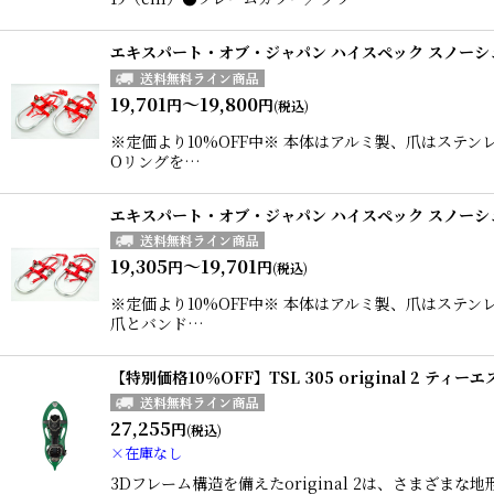
エキスパート・オブ・ジャパン ハイスペック スノーシ
19,701
～19,800
円
円
(税込)
※定価より10%OFF中※ 本体はアルミ製、爪はス
Oリングを…
エキスパート・オブ・ジャパン ハイスペック スノーシ
19,305
～19,701
円
円
(税込)
※定価より10%OFF中※ 本体はアルミ製、爪はス
爪とバンド…
【特別価格10％OFF】TSL 305 original 2 ティー
27,255
円
(税込)
×在庫なし
3Dフレーム構造を備えたoriginal 2は、さまざまな地