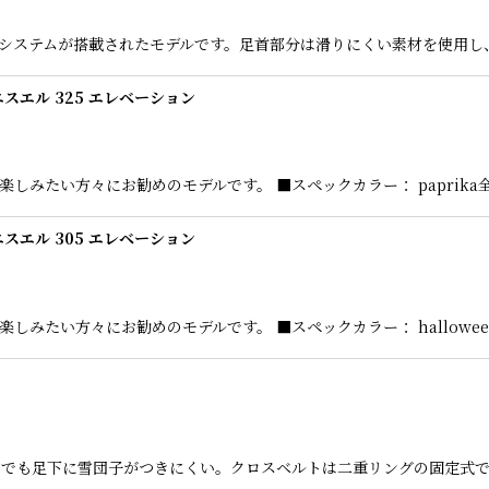
BOAシステムが搭載されたモデルです。足首部分は滑りにくい素材を使用
ーエスエル 325 エレベーション
い方々にお勧めのモデルです。 ■スペックカラー： paprika全長： 5
ーエスエル 305 エレベーション
たい方々にお勧めのモデルです。 ■スペックカラー： halloween全長：
でも足下に雪団子がつきにくい。クロスベルトは二重リングの固定式で