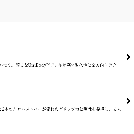
ルです。頑丈なUniBody™デッキが高い耐久性と全方向トラク
ムと2本のクロスメンバーが優れたグリップ力と剛性を発揮し、丈夫