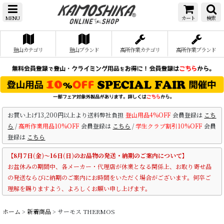
MENU
カート
検索
登山カテゴリ
登山ブランド
高所作業カテゴリ
高所作業ブランド
お買い上げ13,200円以上より送料弊社負担
登山用品4%OFF
会員登録は
こち
ら
/
高所作業用品10%OFF
会員登録は
こちら
/
学生クラブ割引10%OFF
会員
登録は
こちら
【8月7日(金)～16日(日)のお品物の発送・納期のご案内について】
お盆休みの期間中、各メーカー・代理店が休業となる関係上、お取り寄せ品
の発送ならびに納期のご案内にお時間をいただく場合がございます。何卒ご
理解を賜りますよう、よろしくお願い申し上げます。
ホーム
>
新着商品
>
サーモス THERMOS