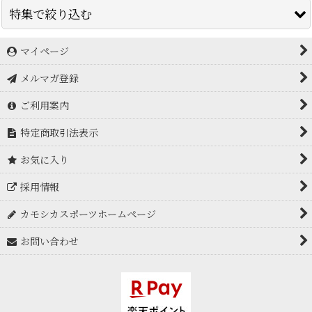
特集で絞り込む
マイページ
アイスブレーカー icebreaker
メルマガ登録
アークテリクス Arc'teryx
ご利用案内
アドフリクション
特定商取引法表示
アルトラ ALTRA
お気に入り
アルバ arva
採用情報
アンパラレル UNPARALLEL
カモシカスポーツホームページ
イスカ ISUKA
お問い合わせ
EPIgas
イーナイン E9