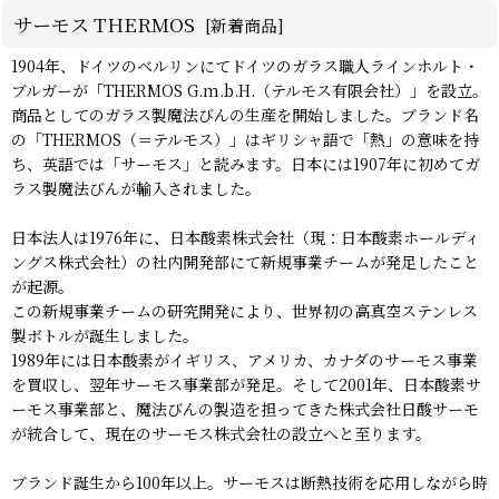
サーモス THERMOS
[
新着商品
]
1904年、ドイツのベルリンにてドイツのガラス職人ラインホルト・
ブルガーが「THERMOS G.m.b.H.（テルモス有限会社）」を設立。
商品としてのガラス製魔法びんの生産を開始しました。ブランド名
の「THERMOS（＝テルモス）」はギリシャ語で「熱」の意味を持
ち、英語では「サーモス」と読みます。日本には1907年に初めてガ
ラス製魔法びんが輸入されました。
日本法人は1976年に、日本酸素株式会社（現：日本酸素ホールディ
ングス株式会社）の社内開発部にて新規事業チームが発足したこと
が起源。
この新規事業チームの研究開発により、世界初の高真空ステンレス
製ボトルが誕生しました。
1989年には日本酸素がイギリス、アメリカ、カナダのサーモス事業
を買収し、翌年サーモス事業部が発足。そして2001年、日本酸素サ
ーモス事業部と、魔法びんの製造を担ってきた株式会社日酸サーモ
が統合して、現在のサーモス株式会社の設立へと至ります。
ブランド誕生から100年以上。サーモスは断熱技術を応用しながら時