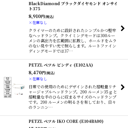
BlackDiamond ブラックダイヤモンド オンサイ
ト375
8,910
円
(税込)
×在庫なし
クライマーのために設計されたシンプルかつ堅牢
なヘッドランプ。クライミングモードは300ルー
メンの高出力を広範囲に拡散し、ホールドをムラ
のない見やすい光で照らします。ルートファイン
ディングモードでは37…
PETZL ペツル ビンディ (E102AA)
8,470
円
(税込)
×在庫なし
日常での使用のためにデザインされた超軽量リチ
ャージャブルヘッドランプ。200 ルーメン35 g と
超軽量な手のひらに収まるサイズのヘッドランプ
です。200 ルーメンの明るさを有しており、日々
のランニン…
PETZL ペツル IKO CORE (E104BA00)