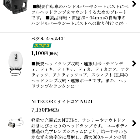
■概要自転車のハンドルバーやシートポストにペ
ツルヘッドランプをマウントするためのプレート
です。 ■製品詳細・直径20〜34mmの自転車の
ハンドルバーやシートポストへの取り付けに対…
ペツル シェルLT
1,100
円
(税込)
■概要ヘッドランプ収納・運搬用ポーチビンデ
ィ、ティキ、ティキナ、ティカ、ティカコア、アク
ティック、アクティックコア、スウィフト RL用の
ヘッドランプ収納・運搬ポーチです。また、ヘッ
ドランプをランタンに…
NITECORE ナイトコア NU21
7,150
円
(税込)
軽量で充電式のNU21は、ランナーやアウトドア
好きにぴったりのヘッドランプです。 ユニボディ
構造の光学レンズシステムにより、均一でやわら
かな光を効率的に反射し、最大360ルーメンの明