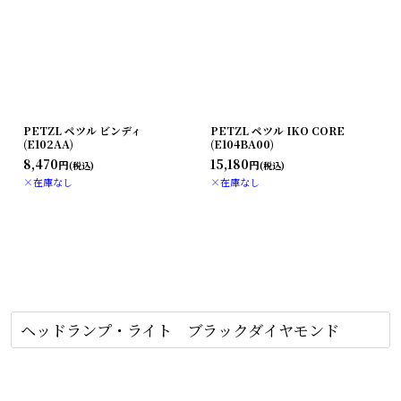
PETZL ペツル ビンディ
PETZL ペツル IKO CORE
(E102AA)
(E104BA00)
8,470
15,180
円
円
(税込)
(税込)
×在庫なし
×在庫なし
ヘッドランプ・ライト ブラックダイヤモンド