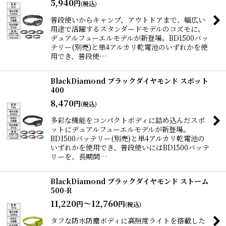
5,940
円
(税込)
普段使いからキャンプ、アウトドアまで、幅広い
用途で活躍するスタンダードモデルのコズモに、
デュアルフューエルモデルが新登場。BD1500バッ
テリー(別売)と単4アルカリ乾電池のいずれかを使
用でき、普段使…
BlackDiamond ブラックダイヤモンド スポット
400
8,470
円
(税込)
多彩な機能をコンパクトボディに詰め込んだスポ
ットにデュアルフューエルモデルが新登場。
BD1500バッテリー(別売)と単4アルカリ乾電池の
いずれかを使用でき、普段使いにはBD1500バッテ
リーを、長期間…
BlackDiamond ブラックダイヤモンド ストーム
500-R
11,220
～12,760
円
円
(税込)
タフな防水防塵ボディに高照度ライトを搭載した