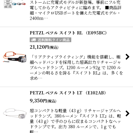
ストームに充電式モデルが新登場。事前にフル充
電してからアクティビティに臨めます。 ■商品詳
細・マイクロUSBポートを備えた充電式モデル・
2400m…
PETZL ペツル スイフト RL （E095BC）
21,120
円
(税込)
「リアクティブライティング」機能を搭載し、極
細ヘッドバンドを採用した超高出力リチャージャ
ブルヘッドランプ。1200 ルーメン92g で 1200 ル
ーメンの明るさを誇る『スイフト RL』は、多くを
求め…
PETZL ペツル スイフト LT （E102AB）
9,350
円
(税込)
超コンパクトな軽量（43 g）リチャージャブルヘ
ッドランプ。380ルーメン『スイフト LT』は、軽
量（43 g）で手のひらに収まるコンパクトなヘッ
ドランプです。出力 380 ルーメンで、1 g でも
軽…