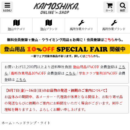
MENU
カート
検索
登山カテゴリ
登山ブランド
高所作業カテゴリ
高所作業ブランド
お買い上げ13,200円以上より送料弊社負担
登山用品4%OFF
会員登録は
こち
ら
/
高所作業用品10%OFF
会員登録は
こちら
/
学生クラブ割引10%OFF
会員
登録は
こちら
【8月7日(金)～16日(日)のお品物の発送・納期のご案内について】
お盆休みの期間中、各メーカー・代理店が休業となる関係上、お取り寄せ品
の発送ならびに納期のご案内にお時間をいただく場合がございます。何卒ご
理解を賜りますよう、よろしくお願い申し上げます。
ホーム
>
ヘッドランプ・ライト