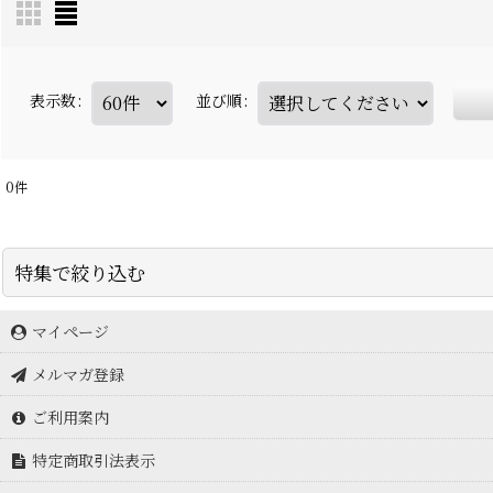
表示数
:
並び順
:
0
件
特集で絞り込む
マイページ
アイスブレーカー icebreaker
メルマガ登録
アークテリクス Arc'teryx
ご利用案内
アドフリクション
特定商取引法表示
アルトラ ALTRA