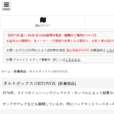
MENU
登山カテゴリ
【8月7日(金)～16日(日)のお品物の発送・納期のご案内について】
お盆休みの期間中、各メーカー・代理店が休業となる関係上、お取り寄せ品の
お買い上げ13,200円以上より送料弊社負担
登山用品4%OFF
会員登録は
こち
社員/アルバイト スタッフ募集中 - 詳しくは
こちらから
ホーム
>
新着商品
>
オルトボックス ORTOVOX
オルトボックス ORTOVOX
[
新着商品
]
1976年、ドイツのミュンヘンでジェラルド・カンペルによって起業さ
ザックやウェアなども展開しているが、特にバックカントリースキー