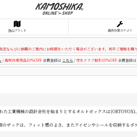
登山ブランド
高所作業カテゴリ
発送ならびに納期のご案内にお時間をいただく場合がございます。何卒ご理解を賜
ら
/
高所作業用品10%OFF
会員登録は
こちら
/
学生クラブ割引10%OFF
会員登録
れた工業機械の設計会社を始まりとするオルトボックスは(ORTOVOX
用のザックは、フィット感のよさ、またアイゼンやシールを収納するポ