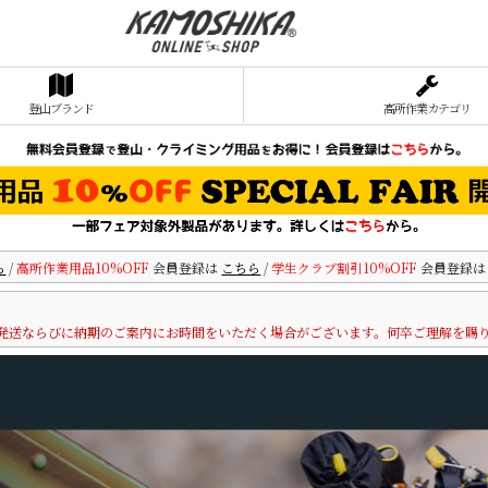
登山ブランド
高所作業カテゴリ
ら
/
高所作業用品10%OFF
会員登録は
こちら
/
学生クラブ割引10%OFF
会員登録
発送ならびに納期のご案内にお時間をいただく場合がございます。何卒ご理解を賜