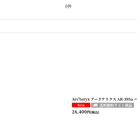
0件
Arc'teryx アークテリクス AR-395a
26,400
円
(税込)