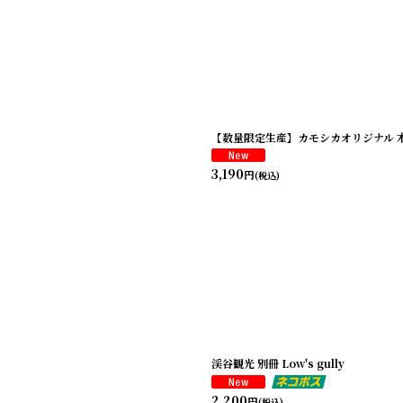
【数量限定生産】カモシカオリジナル 
3,190
円
(税込)
】
渓谷観光 別冊 Low's gully
2,200
円
(税込)