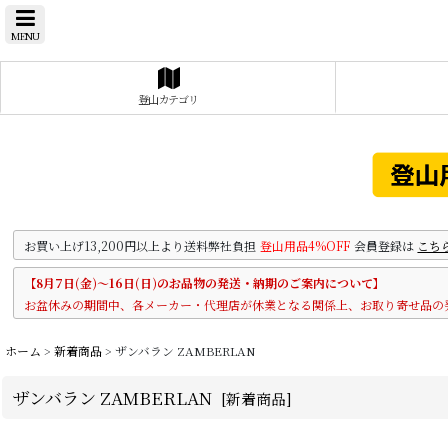
MENU
登山カテゴリ
お買い上げ13,200円以上より送料弊社負担
登山用品4%OFF
会員登録は
こち
【8月7日(金)～16日(日)のお品物の発送・納期のご案内について】
お盆休みの期間中、各メーカー・代理店が休業となる関係上、お取り寄せ品の
ホーム
>
新着商品
>
ザンバラン ZAMBERLAN
ザンバラン ZAMBERLAN
[
新着商品
]