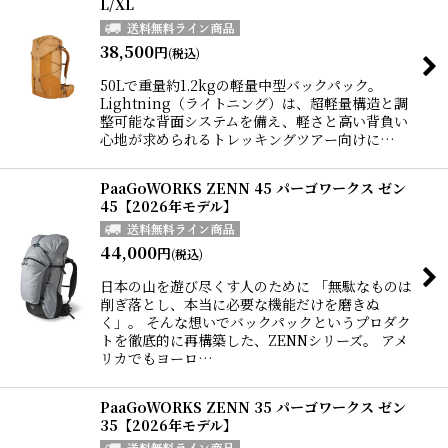
L/XL
38,500
円
(税込)
50Lで重量約1.2kgの軽量中型バックパック。
Lightning（ライトニング）は、超軽量構造と調
整可能な背面システムを備え、軽さと高い背負い
心地が求められるトレッキングツアー向けに…
PaaGoWORKS ZENN 45 パーゴワークス ゼン
45【2026年モデル】
44,000
円
(税込)
日本の山を遊び尽くす人のために 「無駄なものは
削ぎ落とし、本当に必要な機能だけを磨きぬ
く」。 そんな想いでバックパックというプロダク
トを徹底的に再構築した、ZENNシリーズ。 アメ
リカでもヨーロ…
PaaGoWORKS ZENN 35 パーゴワークス ゼン
35【2026年モデル】