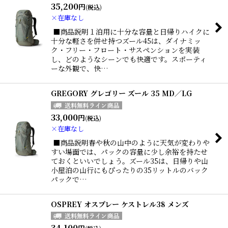
35,200
円
(税込)
×在庫なし
■商品説明１泊用に十分な容量と日帰りハイクに
十分な軽さを併せ持つズール45は、ダイナミッ
ク・フリー・フロート・サスペンションを実装
し、どのようなシーンでも快適です。スポーティ
ーな外観で、快…
GREGORY グレゴリー ズール 35 MD／LG
33,000
円
(税込)
×在庫なし
■商品説明春や秋の山中のように天気が変わりや
すい場面では、パックの容量に少し余裕を持たせ
ておくといいでしょう。ズール35は、日帰りや山
小屋泊の山行にもぴったりの35リットルのバック
パックで…
OSPREY オスプレー ケストレル38 メンズ
34,100