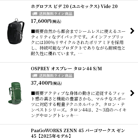
ホグロフス ビデ 20 (ユニセックス) Vide 20
17,600
円
(税込)
■概要自然から都会までシームレスに使えるユー
ティリティなデイパックです。メインファブリッ
クには100％リサイクルされたポリアミドを採用
し、持続可能なプロダクトでありながら耐候性と
耐久性に優れています。…
OSPREY オスプレー タロン44 S/M
37,400
円
(税込)
■概要アクティブな身体の動きに追従するフィッ
ト感の高さと機能の豊富さから、マルチなスポー
ツに対応する軽量テクニカルパック、タロン・テ
ンペストシリーズ。タロン44は、2〜3泊のハイキ
ングやロングトレッキ…
PaaGoWORKS ZENN 45 パーゴワークス ゼン
45【2025年モデル】