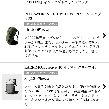
EXPLORE」をコンセプトとしたフラッグ…
PaaGoWORKS BUDDY 33 パーゴワークス バデ
ィ33
26,400
円
(税込)
※2022年発売モデルから、「モスグリーン」のカ
ラーが追加。またショルダーハーネスに小物を入
れるストレッチポケットと、チェストバッグを取
り付けるためのリングが追加されました。 軽く
てタフな…
KARRIMOR cleave 40 カリマー クリーブ 40
32,450
円
(税込)
※セール割引対象外商品となります 優れた強度を
持つX-GRID R/S生地を使用し、容量調整ができる
ロールトップタイプ。ユーティリティショルダー
ハーネスなど豊富な機能を装備させ「行動しなが
ら…