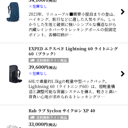
円
(税込)
×在庫なし
2023年、リニューアル■概要小屋泊まりの登山、
ハイキング、旅行などに適した人気モデル。しっ
かりした生地と破損に強いシンプルな構造ながら
内蔵レインカバーやトレッキングポールの仮固定
ポイント、各種収納が…
EXPED エクスペド Lightning 60 ライトニング
60（ブラック）
39,600
円
(税込)
×在庫なし
60Lで重量約1.3kgの軽量中型バックパック。
Lightning 60（ライトニング60）は、超軽量構
造と調整可能な背面システムを備え、軽さと高い
背負い心地が求められるトレッキングツ…
Rab ラブ Syclon サイクロン XP 40
33,000
円
(税込)