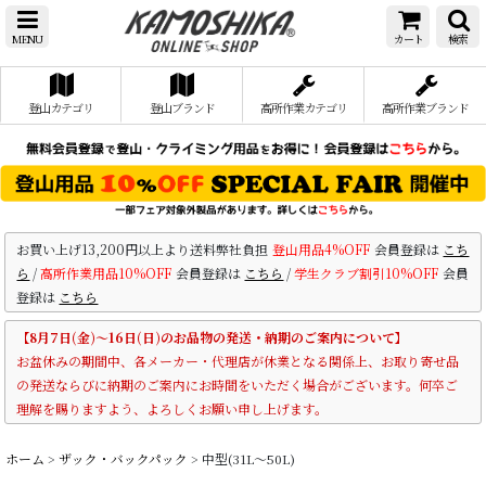
MENU
カート
検索
登山カテゴリ
登山ブランド
高所作業カテゴリ
高所作業ブランド
お買い上げ13,200円以上より送料弊社負担
登山用品4%OFF
会員登録は
こち
ら
/
高所作業用品10%OFF
会員登録は
こちら
/
学生クラブ割引10%OFF
会員
登録は
こちら
【8月7日(金)～16日(日)のお品物の発送・納期のご案内について】
お盆休みの期間中、各メーカー・代理店が休業となる関係上、お取り寄せ品
の発送ならびに納期のご案内にお時間をいただく場合がございます。何卒ご
理解を賜りますよう、よろしくお願い申し上げます。
ホーム
>
ザック・バックパック
>
中型(31L〜50L)