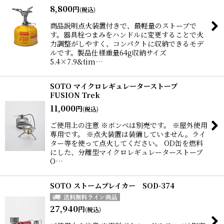
8,800
円
(税込)
商品説明点火装置付きで、最軽量のストーブで
す。器具栓つまみをハンドルに変更することで火
力調整がしやすく、コンパクトに収納できるモデ
ルです。製品仕様重量64g収納サイズ
5.4×7.9&tim…
SOTO マイクロレギュレーターストーブ
FUSION Trek
11,000
円
(税込)
ご使用上の注意 ※ボンベは別売です。 ※屋外使用
専用です。 ※点火装置は装備していません。ライ
ター等を使って点火してください。 OD缶を燃料
にした、分離型マイクロレギュレーターストーブ
O…
SOTO ストームブレイカー SOD-374
27,940
円
(税込)