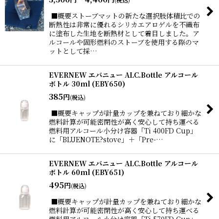
■概要ストーブマットの新たな選択肢体積比での
断熱性は非常に優れるシリカエアロゲルを不織布
に塗布した生地を断熱材として着目しました。ア
ルコールや固形燃料のストーブを使用する際のマ
ットとして採…
EVERNEW エバニュー ALC.Bottle アルコール
ボトル 30ml (EBY650)
385
円
(税込)
■概要キャップが計量カップを兼ねており細かな
燃料計算が可能密閉性が高く安心して持ち運べる
燃料用アルコール小分け容器「Ti 400FD Cup」
に「BLUENOTE?stove」＋「Pre-…
EVERNEW エバニュー ALC.Bottle アルコール
ボトル 60ml (EBY651)
495
円
(税込)
■概要キャップが計量カップを兼ねており細かな
燃料計算が可能密閉性が高く安心して持ち運べる
燃料用アルコール小分け容器「Ti 570FD Cup」