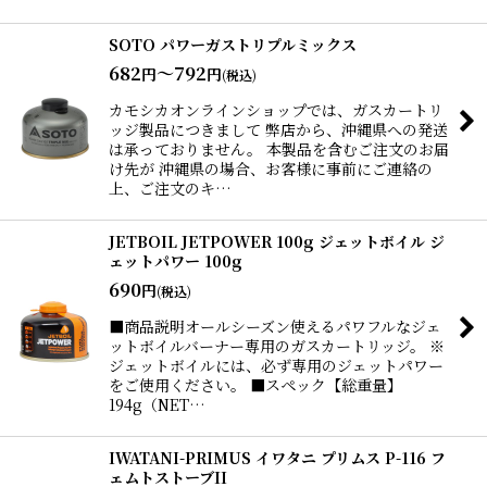
SOTO パワーガストリプルミックス
682
～792
円
円
(税込)
カモシカオンラインショップでは、ガスカートリ
ッジ製品につきまして 弊店から、沖縄県への発送
は承っておりません。 本製品を含むご注文のお届
け先が 沖縄県の場合、お客様に事前にご連絡の
上、ご注文のキ…
JETBOIL JETPOWER 100g ジェットボイル ジ
ェットパワー 100g
690
円
(税込)
■商品説明オールシーズン使えるパワフルなジェ
ットボイルバーナー専用のガスカートリッジ。 ※
ジェットボイルには、必ず専用のジェットパワー
をご使用ください。 ■スペック【総重量】
194g（NET…
IWATANI-PRIMUS イワタニ プリムス P-116 フ
ェムトストーブII