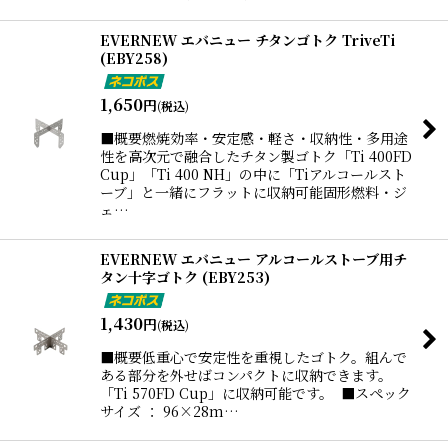
EVERNEW エバニュー チタンゴトク TriveTi
(EBY258)
1,650
円
(税込)
■概要燃焼効率・安定感・軽さ・収納性・多用途
性を高次元で融合したチタン製ゴトク「Ti 400FD
Cup」「Ti 400 NH」の中に「Tiアルコールスト
ーブ」と一緒にフラットに収納可能固形燃料・ジ
ェ…
EVERNEW エバニュー アルコールストーブ用チ
タン十字ゴトク (EBY253)
1,430
円
(税込)
■概要低重心で安定性を重視したゴトク。組んで
ある部分を外せばコンパクトに収納できます。
「Ti 570FD Cup」に収納可能です。 ■スペック
サイズ ： 96×28m…