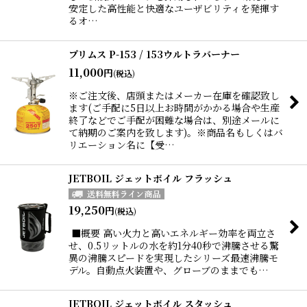
安定した高性能と快適なユーザビリティを発揮す
るオ…
プリムス P-153 / 153ウルトラバーナー
11,000
円
(税込)
※ご注文後、店頭またはメーカー在庫を確認致し
ます(ご手配に5日以上お時間がかかる場合や生産
終了などでご手配が困難な場合は、別途メールに
て納期のご案内を致します)。※商品名もしくはバ
リエーション名に【受…
JETBOIL ジェットボイル フラッシュ
19,250
円
(税込)
■概要 高い火力と高いエネルギー効率を両立さ
せ、0.5リットルの水を約1分40秒で沸騰させる驚
異の沸騰スピードを実現したシリーズ最速沸騰モ
デル。自動点火装置や、グローブのままでも…
JETBOIL ジェットボイル スタッシュ