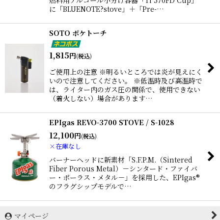
に「BLUENOTE?stove」＋「Pre-…
SOTO ポケトーチ
1,815
円
(税込)
ご使用上の注意 ※明るいところでは炎が見えにく
いので注意してください。 ※低温時及び高温時で
は、ライター内のガス圧の関係で、使用できない
（着火しない）場合があります…
EPIgas REVO-3700 STOVE / S-1028
12,100
円
(税込)
×在庫なし
バーナーヘッドに新素材「S.F.P.M.（Sintered
Fiber Porous Metal）－シンタード・ファイバ
ー・ポーラス・メタル－」を採用した、EPIgas®
のフラグシップモデルで…
マイページ