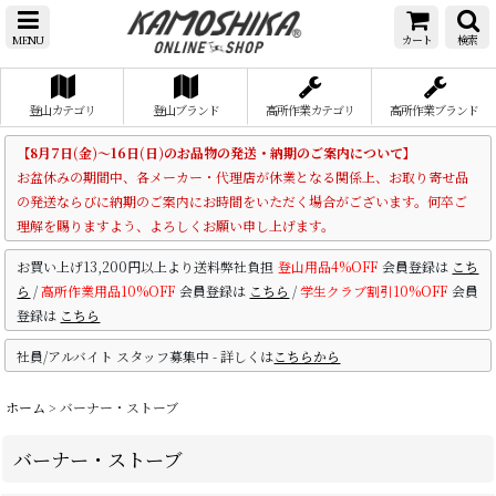
MENU
カート
検索
登山カテゴリ
登山ブランド
高所作業カテゴリ
高所作業ブランド
【8月7日(金)～16日(日)のお品物の発送・納期のご案内について】
お盆休みの期間中、各メーカー・代理店が休業となる関係上、お取り寄せ品
の発送ならびに納期のご案内にお時間をいただく場合がございます。何卒ご
理解を賜りますよう、よろしくお願い申し上げます。
お買い上げ13,200円以上より送料弊社負担
登山用品4%OFF
会員登録は
こち
ら
/
高所作業用品10%OFF
会員登録は
こちら
/
学生クラブ割引10%OFF
会員
登録は
こちら
社員/アルバイト スタッフ募集中 - 詳しくは
こちらから
ホーム
>
バーナー・ストーブ
バーナー・ストーブ