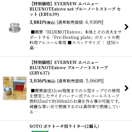
【特別価格】EVERNEW エバニュー
BLUENOTEstove set ブルーノートストーブ セ
ット (EBY639)
3,881
6,930
]
円
[
通常販売価格
:
円
(税込)
■概要「BLUENOTEstove」本体とその点火をサ
ポートする「Pre-Heating plate」のセット※燃
料用アルコール専用 ■スペックサイズ ： 径50×
高…
【特別価格】EVERNEW エバニュー
BLUENOTEstove ブルーノートストーブ
(EBY637)
3,036
5,060
]
円
[
通常販売価格
:
円
(税込)
■概要直径12cm程度までの小型カップでの使用
を想定したサイドバーナー式アルコールストーブ
燃料15mlで約300mlのお湯を作る事が可能です。
綺麗な青い炎で燃焼するのは高効率で燃焼してい
る…
SOTO ポケトーチ用ライター(2個入）