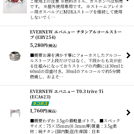
ご使用上の注意 ※燃料ボトル、ガスボンベは別売
です。 ※屋外使用専用です。 ※ストームブレイカ
ー用ガスバルブにMUKAストーブを接続して使用
しないでく…
EVERNEW エバニュー チタンアルコールストー
ブ (EBY254)
5,280
円
(税込)
■概要お湯を沸かす事にフォーカスしたアルコー
ルストーブ上段だけではなく、下段からも炎が出
る仕組みになっておりストーブの内側には30mlと
60mlの目盛付き。30mlのアルコールで約5分間
燃焼し、およそ…
EVERNEW エバニュー T0.3 trive Ti
(ECA623)
1,760
円
(税込)
■概要わずか 3.5gの最軽量ゴトク。 ■スペック
サイズ：75×35mm(0.3mm厚)質量：3.5g素
材：純チタン(国内製造)生産国：日本