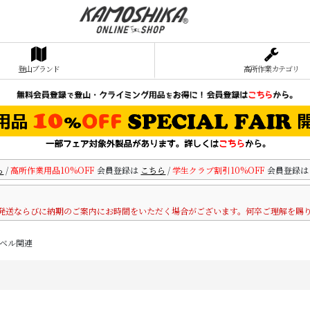
登山ブランド
高所作業カテゴリ
ら
/
高所作業用品10%OFF
会員登録は
こちら
/
学生クラブ割引10%OFF
会員登録
発送ならびに納期のご案内にお時間をいただく場合がございます。何卒ご理解を賜
ベル関連