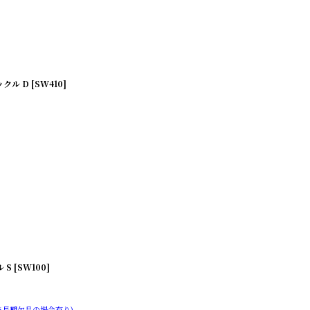
 D [SW410]
 [SW100]
※長期欠品の場合有り)