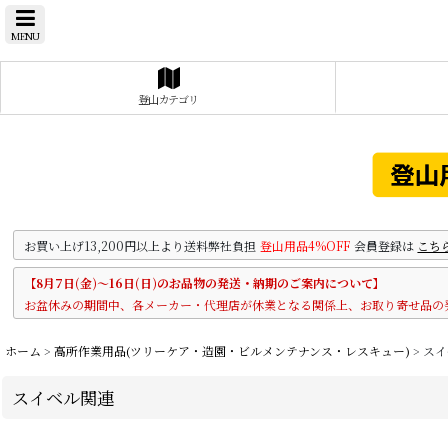
MENU
登山カテゴリ
お買い上げ13,200円以上より送料弊社負担
登山用品4%OFF
会員登録は
こち
【8月7日(金)～16日(日)のお品物の発送・納期のご案内について】
お盆休みの期間中、各メーカー・代理店が休業となる関係上、お取り寄せ品の
ホーム
>
高所作業用品(ツリーケア・造園・ビルメンテナンス・レスキュー)
>
スイ
スイベル関連