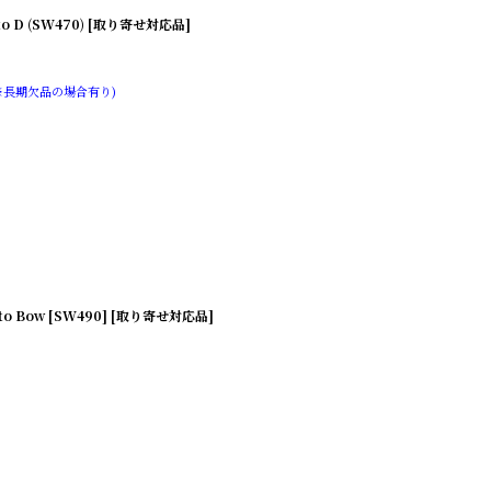
 D (SW470) [取り寄せ対応品]
※長期欠品の場合有り)
 Bow [SW490] [取り寄せ対応品]