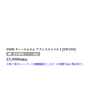
DMM ディーエムエム アクシススイベル L [SW200]
25,300
円
(税込)
お取り寄せ(メーカーに納期確認をします ※長期欠品の場合有り)