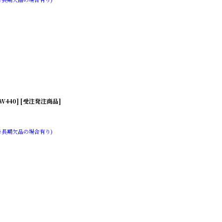
W440] [受注発注商品]
※長期欠品の場合有り)