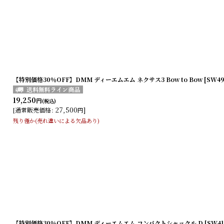
【特別価格30％OFF】DMM ディーエムエム ネクサス3 Bow to Bow [SW49
19,250
円
(税込)
27,500
]
[
通常販売価格
:
円
残り僅か(売れ違いによる欠品あり)
【特別価格30％OFF】DMM ディーエムエム コンパクトシャックル D [SW41