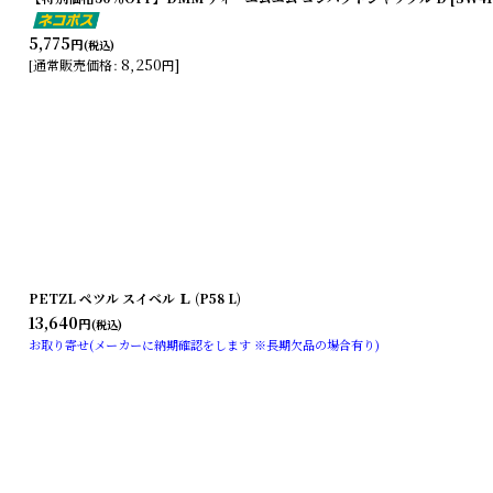
5,775
円
(税込)
8,250
]
[
通常販売価格
:
円
PETZL ペツル スイベル Ｌ (P58 L)
13,640
円
(税込)
お取り寄せ(メーカーに納期確認をします ※長期欠品の場合有り)