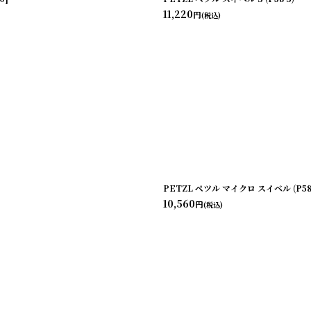
11,220
円
(税込)
PETZL ペツル マイクロ スイベル (P58
10,560
円
(税込)