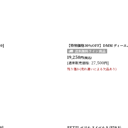
0]
【特別価格30％OFF】DMM ディーエムエム
19,250
円
(税込)
27,500
]
[
通常販売価格
:
円
残り僅か(売れ違いによる欠品あり)
0]
PETZL ペツル スイベル S (P58 S)