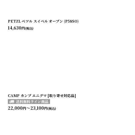
PETZL ペツル スイベル オープン (P58SO)
14,630
円
(税込)
CAMP カンプ エニグマ [取り寄せ対応品]
22,000
～23,100
円
円
(税込)