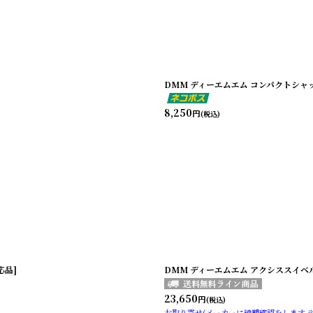
DMM ディーエムエム コンパクトシャックル
8,250
円
(税込)
応品]
DMM ディーエムエム アクシススイベル S
23,650
円
(税込)
お取り寄せ(メーカーに納期確認をします 