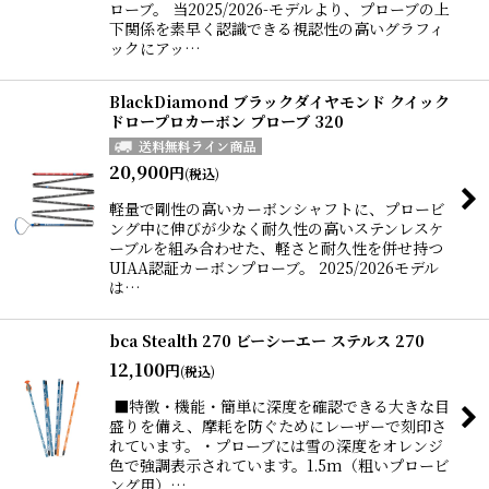
ローブ。 当2025/2026-モデルより、プローブの上
下関係を素早く認識できる視認性の高いグラフィ
ックにアッ…
BlackDiamond ブラックダイヤモンド クイック
ドロープロカーボン プローブ 320
20,900
円
(税込)
軽量で剛性の高いカーボンシャフトに、プロービ
ング中に伸びが少なく耐久性の高いステンレスケ
ーブルを組み合わせた、軽さと耐久性を併せ持つ
UIAA認証カーボンプローブ。 2025/2026モデル
は…
bca Stealth 270 ビーシーエー ステルス 270
12,100
円
(税込)
■特徴・機能・簡単に深度を確認できる大きな目
盛りを備え、摩耗を防ぐためにレーザーで刻印さ
れています。・プローブには雪の深度をオレンジ
色で強調表示されています。1.5m（粗いプロービ
ング用）…