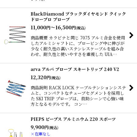
BlackDiamond ブラックダイヤモンド クイック
ドロープロ プローブ
11,000
～16,500
円
円
(税込)
商品概要 カラビナと同じ 7075 アルミ合金を使用
したアルミシャフトに、プロービング中に伸びが
少なく耐久性の高いステンレスケーブルを組み合
わせ、耐久性と使いやすさを重視した UIA…
arva アルバ プローブ スキートリップ 240 V2
12,320
円
(税込)
商品説明 RACK LOCK ケーブルテンションシステ
ムと、コンパクトなチューブセグメントを採用し
た SKI TRIP プローブは、救助シーンで心強い味
方となるモデルです。 コン…
PIEPS ピープス アルミニウム 220 スポーツ
9,900
円
(税込)
×在庫なし