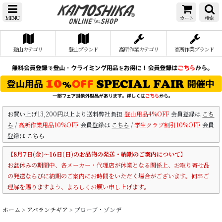
MENU
カート
検索
登山カテゴリ
登山ブランド
高所作業カテゴリ
高所作業ブランド
お買い上げ13,200円以上より送料弊社負担
登山用品4%OFF
会員登録は
こち
ら
/
高所作業用品10%OFF
会員登録は
こちら
/
学生クラブ割引10%OFF
会員
登録は
こちら
【8月7日(金)～16日(日)のお品物の発送・納期のご案内について】
お盆休みの期間中、各メーカー・代理店が休業となる関係上、お取り寄せ品
の発送ならびに納期のご案内にお時間をいただく場合がございます。何卒ご
理解を賜りますよう、よろしくお願い申し上げます。
ホーム
>
アバランチギア
>
プローブ・ゾンデ