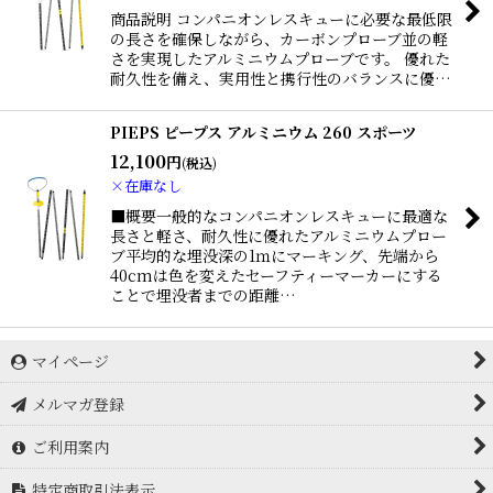
商品説明 コンパニオンレスキューに必要な最低限
の長さを確保しながら、カーボンプローブ並の軽
さを実現したアルミニウムプローブです。 優れた
耐久性を備え、実用性と携行性のバランスに優…
PIEPS ピープス アルミニウム 260 スポーツ
12,100
円
(税込)
×在庫なし
■概要一般的なコンパニオンレスキューに最適な
長さと軽さ、耐久性に優れたアルミニウムプロー
ブ平均的な埋没深の1ｍにマーキング、先端から
40cmは色を変えたセーフティーマーカーにする
ことで埋没者までの距離…
マイページ
メルマガ登録
ご利用案内
特定商取引法表示