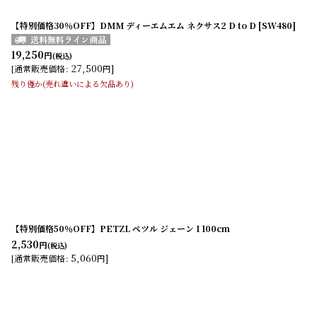
【特別価格30％OFF】DMM ディーエムエム ネクサス2 D to D [SW480]
19,250
円
(税込)
27,500
]
[
通常販売価格
:
円
残り僅か(売れ違いによる欠品あり)
【特別価格50％OFF】PETZL ペツル ジェーン I 100cm
2,530
円
(税込)
5,060
]
[
通常販売価格
:
円