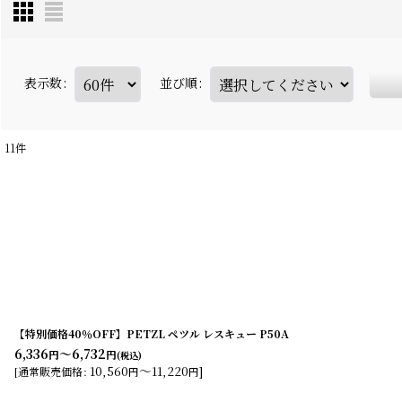
表示数
:
並び順
:
11
件
【特別価格40％OFF】PETZL ペツル レスキュー P50A
6,336
～6,732
円
円
(税込)
10,560
～11,220
]
[
通常販売価格
:
円
円