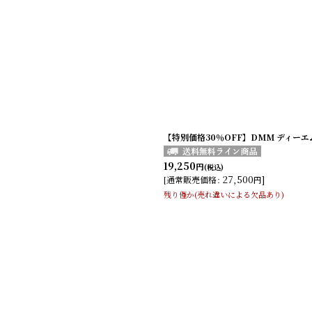
【特別価格30％OFF】DMM ディーエムエム
19,250
円
(税込)
27,500
]
[
通常販売価格
:
円
残り僅か(売れ違いによる欠品あり)