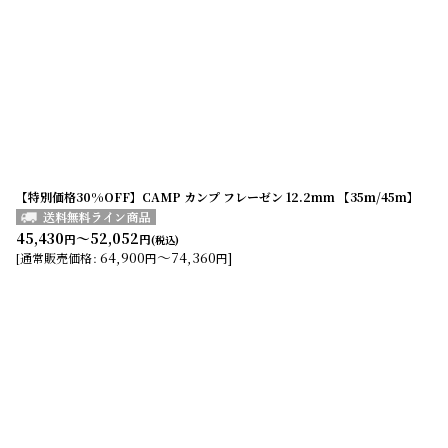
【特別価格30%OFF】CAMP カンプ フレーゼン 12.2mm 【35ｍ/45m】
45,430
～52,052
円
円
(税込)
64,900
～74,360
]
[
通常販売価格
:
円
円