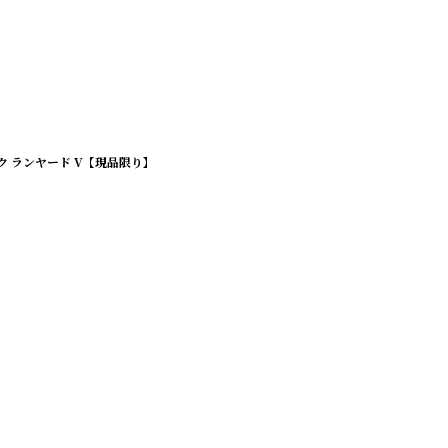
ク ランヤード V【現品限り】