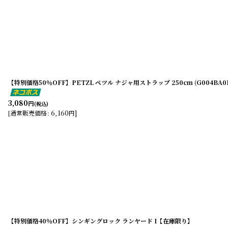
【特別価格50％OFF】PETZL ペツル ナジャ用ストラップ 250cm (G004BA
3,080
円
(税込)
6,160
]
[
通常販売価格
:
円
【特別価格40％OFF】シンギングロック ランヤード I【在庫限り】