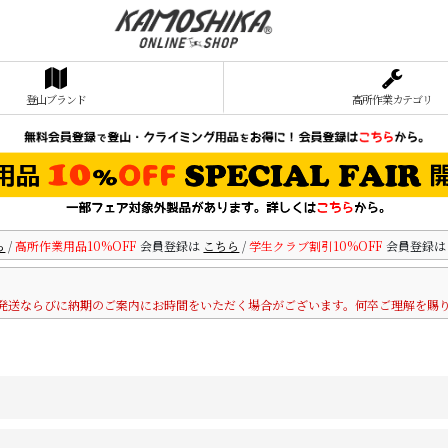
登山ブランド
高所作業カテゴリ
ら
/
高所作業用品10%OFF
会員登録は
こちら
/
学生クラブ割引10%OFF
会員登録
発送ならびに納期のご案内にお時間をいただく場合がございます。何卒ご理解を賜