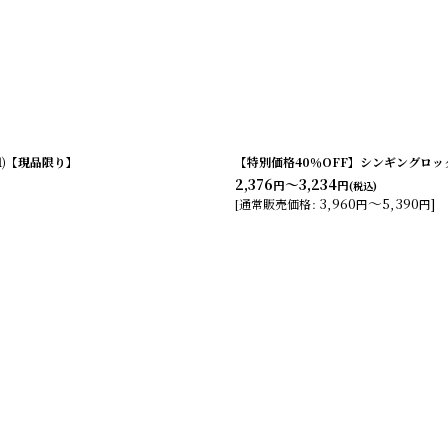
01)【現品限り】
【特別価格40％OFF】シンギングロッ
2,376
～3,234
円
円
(税込)
3,960
～5,390
]
[
通常販売価格
:
円
円