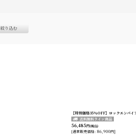
絞り込む
【特別価格35％OFF】ロックエンパイア
56,485
円
(税込)
86,900
]
[
通常販売価格
:
円