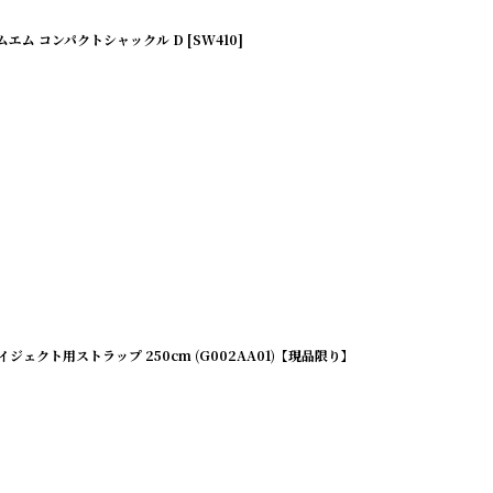
エム コンパクトシャックル D [SW410]
イジェクト用ストラップ 250cm (G002AA01)【現品限り】