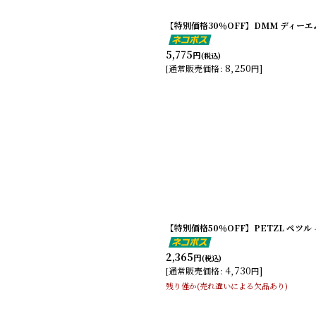
【特別価格30％OFF】DMM ディーエム
5,775
円
(税込)
8,250
]
[
通常販売価格
:
円
【特別価格50％OFF】PETZL ペツル 
2,365
円
(税込)
4,730
]
[
通常販売価格
:
円
残り僅か(売れ違いによる欠品あり)