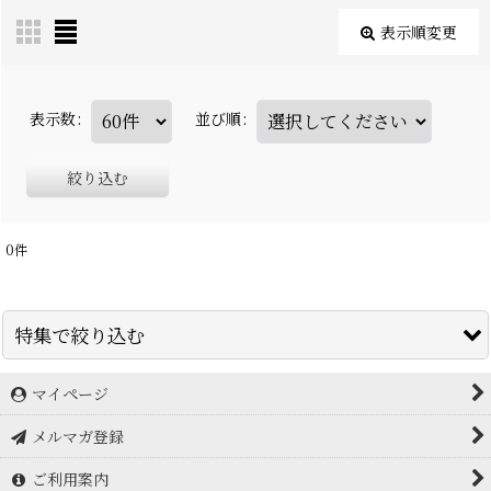
表示順変更
表示数
:
並び順
:
絞り込む
0
件
特集で絞り込む
マイページ
アイスブレーカー icebreaker
メルマガ登録
アークテリクス Arc'teryx
ご利用案内
アドフリクション