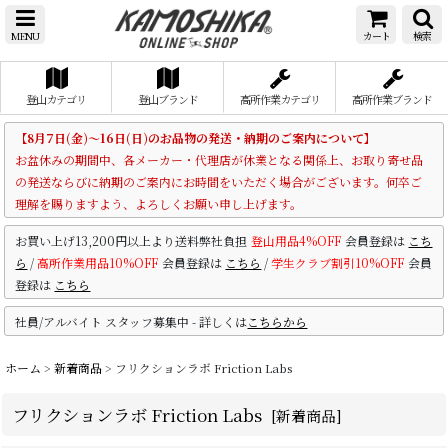
MENU
カート
検索
登山カテゴリ
登山ブランド
高所作業カテゴリ
高所作業ブランド
【8月7日(金)～16日(日)のお品物の発送・納期のご案内について】
お盆休みの期間中、各メーカー・代理店が休業となる関係上、お取り寄せ品
の発送ならびに納期のご案内にお時間をいただく場合がございます。何卒ご
理解を賜りますよう、よろしくお願い申し上げます。
お買い上げ13,200円以上より送料弊社負担
登山用品4%OFF
会員登録は
こち
ら
/
高所作業用品10%OFF
会員登録は
こちら
/
学生クラブ割引10%OFF
会員
登録は
こちら
社員/アルバイト スタッフ募集中 - 詳しくは
こちらから
ホーム
>
新着商品
>
フリクションラボ Friction Labs
フリクションラボ Friction Labs
[
新着商品
]