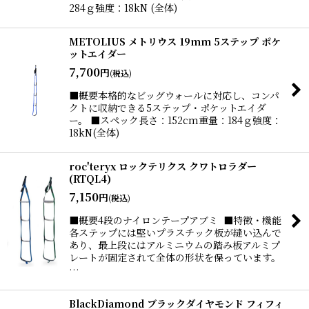
284ｇ強度：18kN (全体)
METOLIUS メトリウス 19mm 5ステップ ポケ
ットエイダー
7,700
円
(税込)
■概要本格的なビッグウォールに対応し、コンパ
クトに収納できる5ステップ・ポケットエイダ
ー。 ■スペック長さ：152cm重量：184ｇ強度：
18kN(全体)
roc'teryx ロックテリクス クワトロラダー
(RTQL4)
7,150
円
(税込)
■概要4段のナイロンテープアブミ ■特徴・機能
各ステップには堅いプラスチック板が縫い込んで
あり、最上段にはアルミニウムの踏み板アルミプ
レートが固定されて全体の形状を保っています。
…
BlackDiamond ブラックダイヤモンド フィフィ