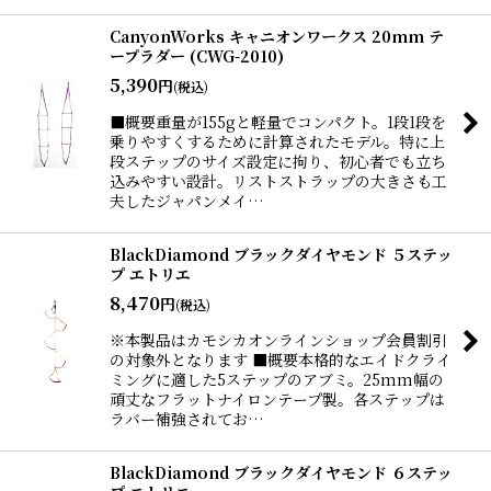
CanyonWorks キャニオンワークス 20mm テ
ープラダー (CWG-2010)
5,390
円
(税込)
■概要重量が155gと軽量でコンパクト。1段1段を
乗りやすくするために計算されたモデル。特に上
段ステップのサイズ設定に拘り、初心者でも立ち
込みやすい設計。リストストラップの大きさも工
夫したジャパンメイ…
BlackDiamond ブラックダイヤモンド ５ステッ
プ エトリエ
8,470
円
(税込)
※本製品はカモシカオンラインショップ会員割引
の対象外となります ■概要本格的なエイドクライ
ミングに適した5ステップのアブミ。25mm幅の
頑丈なフラットナイロンテープ製。各ステップは
ラバー補強されてお…
BlackDiamond ブラックダイヤモンド ６ステッ