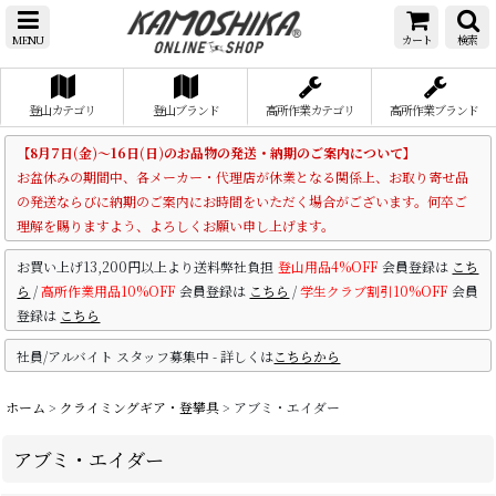
MENU
カート
検索
登山カテゴリ
登山ブランド
高所作業カテゴリ
高所作業ブランド
【8月7日(金)～16日(日)のお品物の発送・納期のご案内について】
お盆休みの期間中、各メーカー・代理店が休業となる関係上、お取り寄せ品
の発送ならびに納期のご案内にお時間をいただく場合がございます。何卒ご
理解を賜りますよう、よろしくお願い申し上げます。
お買い上げ13,200円以上より送料弊社負担
登山用品4%OFF
会員登録は
こち
ら
/
高所作業用品10%OFF
会員登録は
こちら
/
学生クラブ割引10%OFF
会員
登録は
こちら
社員/アルバイト スタッフ募集中 - 詳しくは
こちらから
ホーム
>
クライミングギア・登攀具
>
アブミ・エイダー
アブミ・エイダー