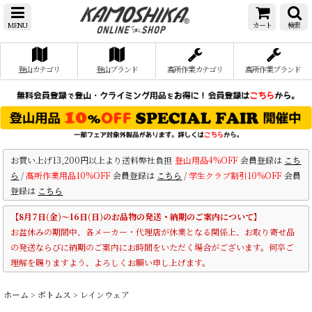
MENU
カート
検索
登山カテゴリ
登山ブランド
高所作業カテゴリ
高所作業ブランド
お買い上げ13,200円以上より送料弊社負担
登山用品4%OFF
会員登録は
こち
ら
/
高所作業用品10%OFF
会員登録は
こちら
/
学生クラブ割引10%OFF
会員
登録は
こちら
【8月7日(金)～16日(日)のお品物の発送・納期のご案内について】
お盆休みの期間中、各メーカー・代理店が休業となる関係上、お取り寄せ品
の発送ならびに納期のご案内にお時間をいただく場合がございます。何卒ご
理解を賜りますよう、よろしくお願い申し上げます。
ホーム
>
ボトムス
>
レインウェア