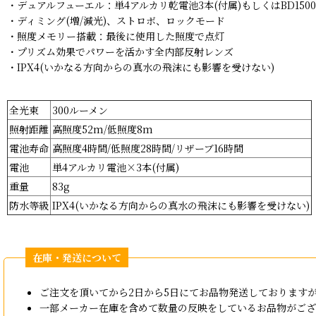
・デュアルフューエル：単4アルカリ乾電池3本(付属)もしくはBD150
・ディミング(増/減光)、ストロボ、ロックモード
・照度メモリー搭載：最後に使用した照度で点灯
・プリズム効果でパワーを活かす全内部反射レンズ
・IPX4(いかなる方向からの真水の飛沫にも影響を受けない)
全光束
300ルーメン
照射距離
高照度52m/低照度8m
電池寿命
高照度4時間/低照度28時間/リザーブ16時間
電池
単4アルカリ電池×3本(付属)
重量
83g
防水等級
IPX4(いかなる方向からの真水の飛沫にも影響を受けない)
ご注文を頂いてから2日から5日にてお品物発送しております
一部メーカー在庫を含めて数量の反映をしているお品物がござ