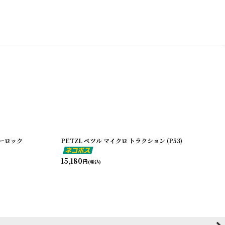
ューロック
PETZL ペツル マイクロ トラクション (P53)
15,180
円
(税込)