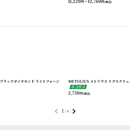
11,220
～12,760
円
円
(税込)
nd ブラックダイヤモンド ライトフォージ
METOLIUS メトリウス リグスクリ
2,750
円
(税込)
1
/
9