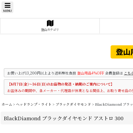
MENU
登山カテゴリ
お買い上げ13,200円以上より送料弊社負担
登山用品4%OFF
会員登録は
こち
【8月7日(金)～16日(日)のお品物の発送・納期のご案内について】
お盆休みの期間中、各メーカー・代理店が休業となる関係上、お取り寄せ品の
ホーム
>
ヘッドランプ・ライト
>
ブラックダイヤモンド
>
BlackDiamond ブ
BlackDiamond ブラックダイヤモンド アストロ 300