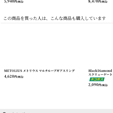
5,940
8,470
円
円
(税込)
(税込)
この商品を買った人は、こんな商品も購入しています
METOLIUS メトリウス マルチループギアスリング
BlackDiamo
スクリューゲート
4,620
円
(税込)
2,090
円
(税込)