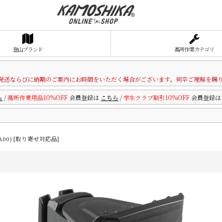
登山ブランド
高所作業カテゴリ
発送ならびに納期のご案内にお時間をいただく場合がございます。何卒ご理解を賜
ら
/
高所作業用品10%OFF
会員登録は
こちら
/
学生クラブ割引10%OFF
会員登録
A00) [取り寄せ対応品]