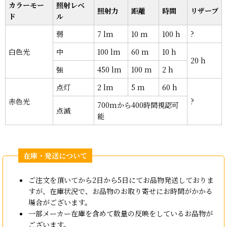
カラーモー
照射レベ
照射力
距離
時間
リザーブ
ド
ル
弱
7 lm
10 m
100 h
?
白色光
中
100 lm
60 m
10 h
20 h
強
450 lm
100 m
2 h
点灯
2 lm
5 m
60 h
赤色光
?
700mから400時間視認可
点滅
能
ご注文を頂いてから2日から5日にてお品物発送しておりま
すが、在庫状況で、お品物のお取り寄せにお時間がかかる
場合がございます。
一部メーカー在庫を含めて数量の反映をしているお品物が
ございます。