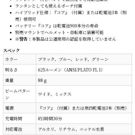
ランタンとしても使えるポーチ付属
ハイブリッド仕様：『コア』（付属）または乾電池3本（別
売）使用可
バッテリー『コア』は乾電池900本分の寿命
別売マウントでヘルメット・自転車に装着可能
※警告：
本製品は公道使用の認証を取得していません
スペック
カラー
ブラック、ブルー、レッド、グリーン
明るさ
625ルーメン（ANSI/PLATO FL 1）
重量
88 g
ビームパター
ワイド、ミックス
ン
電源
『コア』（付属）または単四乾電池3本（別売）
充電時間
約3時間30分
対応電池
アルカリ、リチウム、ニッケル水素