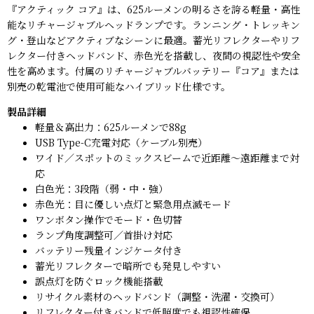
『アクティック コア』は、625ルーメンの明るさを誇る軽量・高性
能なリチャージャブルヘッドランプです。ランニング・トレッキン
グ・登山などアクティブなシーンに最適。蓄光リフレクターやリフ
レクター付きヘッドバンド、赤色光を搭載し、夜間の視認性や安全
性を高めます。付属のリチャージャブルバッテリー『コア』または
別売の乾電池で使用可能なハイブリッド仕様です。
製品詳細
軽量＆高出力：625ルーメンで88g
USB Type-C充電対応（ケーブル別売）
ワイド／スポットのミックスビームで近距離〜遠距離まで対
応
白色光：3段階（弱・中・強）
赤色光：目に優しい点灯と緊急用点滅モード
ワンボタン操作でモード・色切替
ランプ角度調整可／首掛け対応
バッテリー残量インジケータ付き
蓄光リフレクターで暗所でも発見しやすい
誤点灯を防ぐロック機能搭載
リサイクル素材のヘッドバンド（調整・洗濯・交換可）
リフレクター付きバンドで低照度でも視認性確保