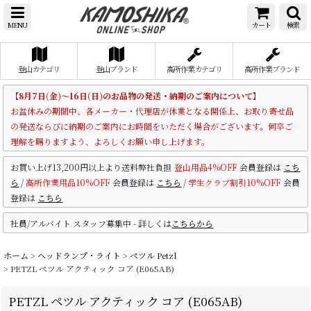
MENU
カート
検索
登山カテゴリ
登山ブランド
高所作業カテゴリ
高所作業ブランド
【8月7日(金)～16日(日)のお品物の発送・納期のご案内について】
お盆休みの期間中、各メーカー・代理店が休業となる関係上、お取り寄せ品
の発送ならびに納期のご案内にお時間をいただく場合がございます。何卒ご
理解を賜りますよう、よろしくお願い申し上げます。
お買い上げ13,200円以上より送料弊社負担
登山用品4%OFF
会員登録は
こち
ら
/
高所作業用品10%OFF
会員登録は
こちら
/
学生クラブ割引10%OFF
会員
登録は
こちら
社員/アルバイト スタッフ募集中 - 詳しくは
こちらから
ホーム
>
ヘッドランプ・ライト
>
ペツル Petzl
>
PETZL ペツル アクティック コア (E065AB)
PETZL ペツル アクティック コア (E065AB)