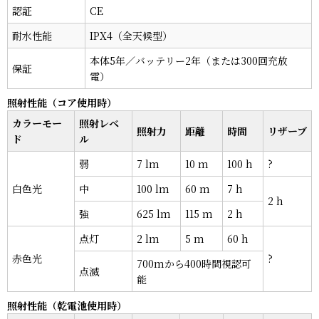
認証
CE
耐水性能
IPX4（全天候型）
本体5年／バッテリー2年（または300回充放
保証
電）
照射性能（コア使用時）
カラーモー
照射レベ
照射力
距離
時間
リザーブ
ド
ル
弱
7 lm
10 m
100 h
?
白色光
中
100 lm
60 m
7 h
2 h
強
625 lm
115 m
2 h
点灯
2 lm
5 m
60 h
赤色光
?
700mから400時間視認可
点滅
能
照射性能（乾電池使用時）