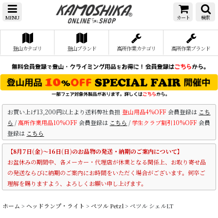
MENU
カート
検索
登山カテゴリ
登山ブランド
高所作業カテゴリ
高所作業ブランド
お買い上げ13,200円以上より送料弊社負担
登山用品4%OFF
会員登録は
こち
ら
/
高所作業用品10%OFF
会員登録は
こちら
/
学生クラブ割引10%OFF
会員
登録は
こちら
【8月7日(金)～16日(日)のお品物の発送・納期のご案内について】
お盆休みの期間中、各メーカー・代理店が休業となる関係上、お取り寄せ品
の発送ならびに納期のご案内にお時間をいただく場合がございます。何卒ご
理解を賜りますよう、よろしくお願い申し上げます。
ホーム
>
ヘッドランプ・ライト
>
ペツル Petzl
>
ペツル シェルLT