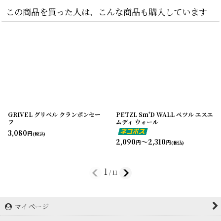
この商品を買った人は、こんな商品も購入しています
GRIVEL グリベル クランポンセー
PETZL Sm'D WALL ペツル エスエ
フ
ムディ ウォール
3,080
円
(税込)
2,090
～2,310
円
円
(税込)
1
/
11
マイページ