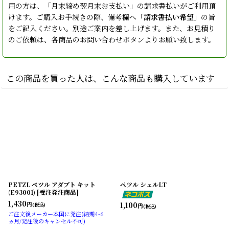
用の方は、「月末締め翌月末お支払い」の請求書払いがご利用頂
けます。ご購入お手続きの際、備考欄へ「
請求書払い希望
」の旨
をご記入ください。別途ご案内を差し上げます。また、お見積り
のご依頼は、各商品のお問い合わせボタンよりお願い致します。
この商品を買った人は、こんな商品も購入しています
PETZL ペツル アダプト キット
ペツル シェルLT
(E93001) [受注発注商品]
1,430
1,100
円
(税込)
円
(税込)
ご注文後メーカー本国に発注(納期4-6
ヵ月/発注後のキャンセル不可)