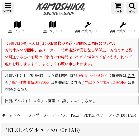
MENU
カート
検索
登山カテゴリ
登山ブランド
高所作業カテゴリ
高所作業ブランド
【8月7日(金)～16日(日)のお品物の発送・納期のご案内について】
お盆休みの期間中、各メーカー・代理店が休業となる関係上、お取り寄せ品
の発送ならびに納期のご案内にお時間をいただく場合がございます。何卒ご
理解を賜りますよう、よろしくお願い申し上げます。
お買い上げ13,200円以上より送料弊社負担
登山用品4%OFF
会員登録は
こち
ら
/
高所作業用品10%OFF
会員登録は
こちら
/
学生クラブ割引10%OFF
会員
登録は
こちら
社員/アルバイト スタッフ募集中 - 詳しくは
こちらから
ホーム
>
ヘッドランプ・ライト
>
ペツル Petzl
>
PETZL ペツル ティカ(E061AB)
PETZL ペツル ティカ(E061AB)