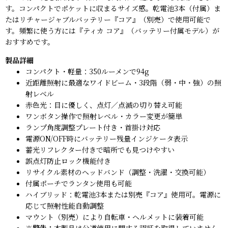
す。コンパクトでポケットに収まるサイズ感。乾電池3本（付属）ま
たはリチャージャブルバッテリー『コア』（別売）で使用可能で
す。頻繁に使う方には『ティカ コア』（バッテリー付属モデル）が
おすすめです。
製品詳細
コンパクト・軽量：350ルーメンで94g
近距離照射に最適なワイドビーム・3段階（弱・中・強）の照
射レベル
赤色光：目に優しく、点灯／点滅の切り替え可能
ワンボタン操作で照射レベル・カラー変更が簡単
ランプ角度調整プレート付き・首掛け対応
電源ON/OFF時にバッテリー残量インジケータ表示
蓄光リフレクター付きで暗所でも見つけやすい
誤点灯防止ロック機能付き
リサイクル素材のヘッドバンド（調整・洗濯・交換可能）
付属ポーチでランタン使用も可能
ハイブリッド：乾電池3本または別売『コア』使用可。電源に
応じて照射性能自動調整
マウント（別売）により自転車・ヘルメットに装着可能
※警告：
本製品は公道使用に関する認証を取得していません