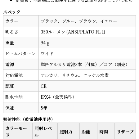
スペック
カラー
ブラック、ブルー、ブラウン、イエロー
明るさ
350ルーメン (ANSI/PLATO FL 1)
重量
94 g
ビームパターン
ワイド
電源
単四アルカリ電池3本（付属）／コア（別売）
対応電池
アルカリ、リチウム、ニッケル水素
認証
CE
耐水性能
IPX4（全天候型）
保証
5年
照射性能（乾電池使用時）
カラーモー
照射レベ
照射力
距離
時間
リザーブ
ド
ル