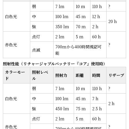
弱
7 lm
10 m
110 h
?
白色光
中
100 lm
45 m
12 h
20 h
強
350 lm
70 m
2 h
点灯
2 lm
5 m
60 h
赤色光
?
700mから400時間視認可
点滅
能
照射性能（リチャージャブルバッテリー『コア』使用時）
カラーモー
照射レベ
照射力
距離
時間
リザーブ
ド
ル
弱
7 lm
10 m
110 h
?
白色光
中
100 lm
45 m
7 h
2 h
強
450 lm
75 m
2.5 h
点灯
2 lm
5 m
60 h
赤色光
?
700mから400時間視認可