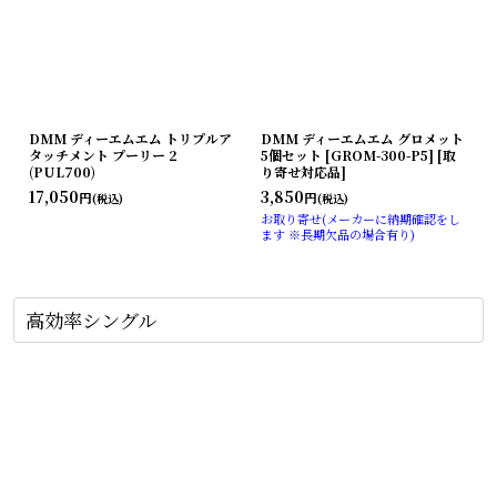
DMM ディーエムエム トリプルア
DMM ディーエムエム グロメット
タッチメント プーリー 2
5個セット [GROM-300-P5] [取
(PUL700)
り寄せ対応品]
17,050
3,850
円
円
(税込)
(税込)
お取り寄せ(メーカーに納期確認をし
ます ※長期欠品の場合有り)
高効率シングル