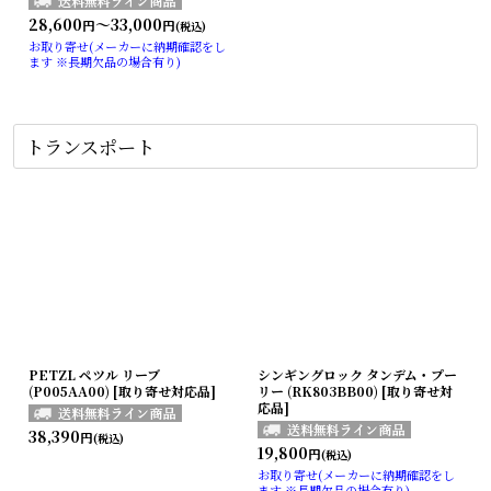
28,600
～33,000
円
円
(税込)
お取り寄せ(メーカーに納期確認をし
ます ※長期欠品の場合有り)
トランスポート
PETZL ペツル リーブ
シンギングロック タンデム・プー
(P005AA00) [取り寄せ対応品]
リー (RK803BB00) [取り寄せ対
応品]
38,390
円
(税込)
19,800
円
(税込)
お取り寄せ(メーカーに納期確認をし
ます ※長期欠品の場合有り)