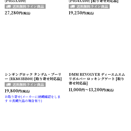
(P055AA00)
(P054AA00) [取り寄せ対応品]
27,280
19,250
円
円
(税込)
(税込)
シンギングロック タンデム・プーリ
DMM REVOLVER ディーエムエム
ー (RK803BB00) [取り寄せ対応品]
リボルバー ロッキングゲート [取り
寄せ対応品]
11,000
～13,200
円
円
19,800
(税込)
円
(税込)
お取り寄せ(メーカーに納期確認をしま
す ※長期欠品の場合有り)