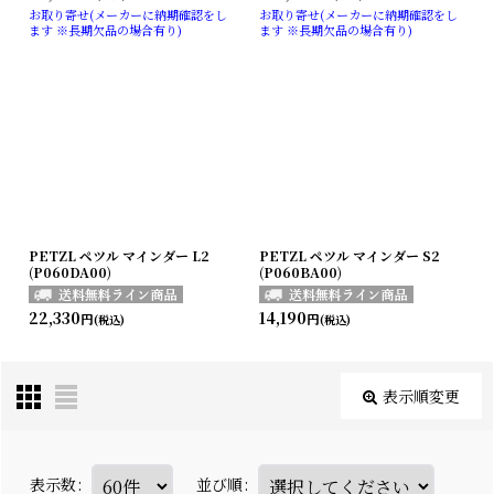
お取り寄せ(メーカーに納期確認をし
お取り寄せ(メーカーに納期確認をし
ます ※長期欠品の場合有り)
ます ※長期欠品の場合有り)
PETZL ペツル マインダー L2
PETZL ペツル マインダー S2
(P060DA00)
(P060BA00)
22,330
14,190
円
円
(税込)
(税込)
表示順変更
表示数
:
並び順
: