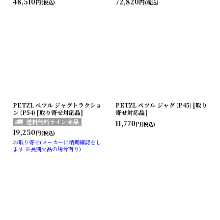
48,510
72,820
円
円
(税込)
(税込)
PETZL ペツル ジャグトラクショ
PETZL ペツル ジャグ (P45) [取り
ン (P54) [取り寄せ対応品]
寄せ対応品]
11,770
円
(税込)
19,250
円
(税込)
お取り寄せ(メーカーに納期確認をし
ます ※長期欠品の場合有り)