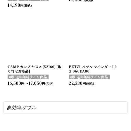
14,190
円
(税込)
CAMP カンプ ヤヌス (52160) [取
PETZL ペツル マインダー L2
り寄せ対応品]
(P060DA00)
16,500
～17,050
22,330
円
円
円
(税込)
(税込)
高効率ダブル