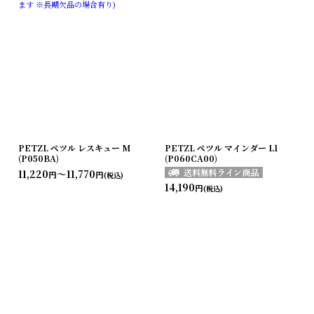
ます ※長期欠品の場合有り)
PETZL ペツル レスキュー M
PETZL ペツル マインダー L1
(P050BA)
(P060CA00)
11,220
～11,770
円
円
(税込)
14,190
円
(税込)