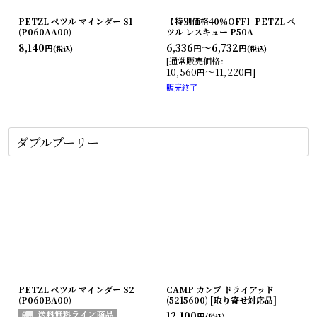
PETZL ペツル マインダー S1
【特別価格40％OFF】PETZL ペ
(P060AA00)
ツル レスキュー P50A
8,140
6,336
～6,732
円
円
円
(税込)
(税込)
[
通常販売価格
:
10,560
～11,220
]
円
円
販売終了
ダブルプーリー
PETZL ペツル マインダー S2
CAMP カンプ ドライアッド
(P060BA00)
(5215600) [取り寄せ対応品]
12,100
円
(税込)