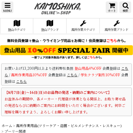
MENU
カート
検索
登山カテゴリ
登山ブランド
高所作業カテゴリ
高所作業ブランド
お買い上げ13,200円以上より送料弊社負担
登山用品4%OFF
会員登録は
こち
ら
/
高所作業用品10%OFF
会員登録は
こちら
/
学生クラブ割引10%OFF
会員
登録は
こちら
【8月7日(金)～16日(日)のお品物の発送・納期のご案内について】
お盆休みの期間中、各メーカー・代理店が休業となる関係上、お取り寄せ品
の発送ならびに納期のご案内にお時間をいただく場合がございます。何卒ご
理解を賜りますよう、よろしくお願い申し上げます。
ホーム
>
高所作業用品(ツリーケア・造園・ビルメンテナンス・レスキュー)
>
プーリー関連