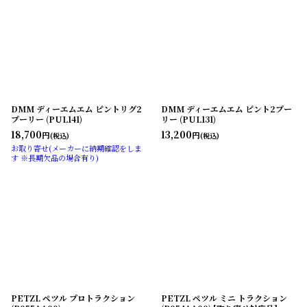
DMM ディーエムエム ピントリグ2
DMM ディーエムエム ピント2プー
プーリー (PUL141)
リー (PUL131)
18,700
13,200
円
円
(税込)
(税込)
お取り寄せ(メーカーに納期確認をしま
す ※長期欠品の場合有り)
PETZL ペツル プロトラクション
PETZL ペツル ミニ トラクション