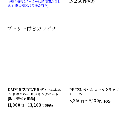
19,250
円
お取り寄せ(メーカーに納期確認をし
(税込)
ます ※長期欠品の場合有り)
プーリー付きカラビナ
DMM REVOLVER ディーエムエ
PETZL ペツル ロールクリップ
ム リボルバー ロッキングゲート
Z P75
[取り寄せ対応品]
8,360
～9,130
円
円
(税込)
11,000
～13,200
円
円
(税込)