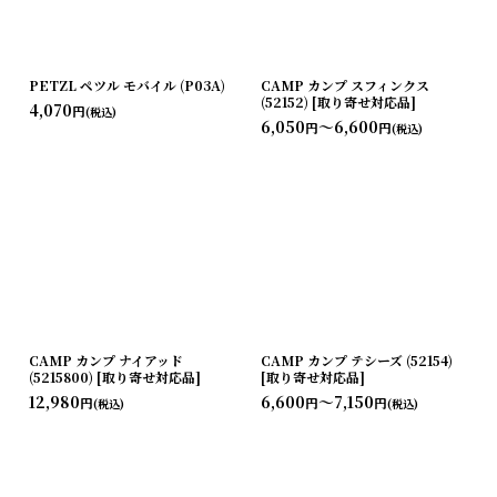
PETZL ペツル モバイル (P03A)
CAMP カンプ スフィンクス
(52152) [取り寄せ対応品]
4,070
円
(税込)
6,050
～6,600
円
円
(税込)
CAMP カンプ ナイアッド
CAMP カンプ テシーズ (52154)
(5215800) [取り寄せ対応品]
[取り寄せ対応品]
12,980
6,600
～7,150
円
円
円
(税込)
(税込)