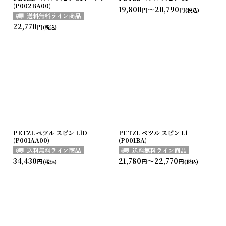
(P002BA00)
19,800
～20,790
円
円
(税込)
22,770
円
(税込)
PETZL ペツル スピン L1D
PETZL ペツル スピン L1
(P001AA00)
(P001BA)
34,430
21,780
～22,770
円
円
円
(税込)
(税込)