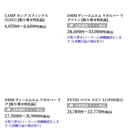
CAMP カンプ スフィンクス
DMM ディーエムエム リボルバー リ
(52152) [取り寄せ対応品]
グツイン [取り寄せ対応品]
6,050
～6,600
円
円
(税込)
28,600
～33,000
円
円
(税込)
お取り寄せ(メーカーに納期確認をしま
す ※長期欠品の場合有り)
DMM ディーエムエム リボルバー リ
PETZL ペツル スピン L1 (P001BA)
グ [取り寄せ対応品]
21,780
～22,770
円
円
(税込)
27,500
～31,900
円
円
(税込)
お取り寄せ(メーカーに納期確認をしま
す ※長期欠品の場合有り)