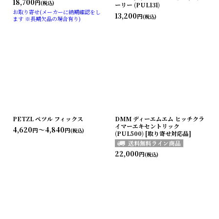
18,700
円
(税込)
ーリー (PUL131)
お取り寄せ(メーカーに納期確認をし
13,200
円
(税込)
ます ※長期欠品の場合有り)
PETZL ペツル フィックス
DMM ディーエムエム ヒッチクラ
イマーエキセントリック
4,620
～4,840
円
円
(税込)
(PUL500) [取り寄せ対応品]
22,000
円
(税込)