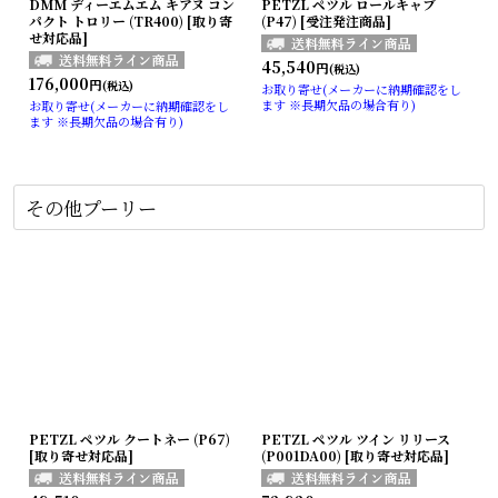
DMM ディーエムエム キアヌ コン
PETZL ペツル ロールキャブ
パクト トロリー (TR400) [取り寄
(P47) [受注発注商品]
せ対応品]
45,540
円
(税込)
176,000
円
(税込)
お取り寄せ(メーカーに納期確認をし
ます ※長期欠品の場合有り)
お取り寄せ(メーカーに納期確認をし
ます ※長期欠品の場合有り)
その他プーリー
PETZL ペツル クートネー (P67)
PETZL ペツル ツイン リリース
[取り寄せ対応品]
(P001DA00) [取り寄せ対応品]