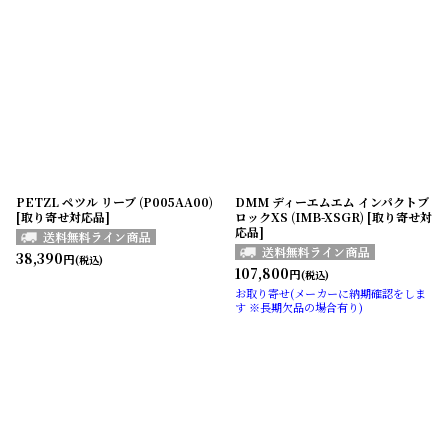
PETZL ペツル リーブ (P005AA00)
DMM ディーエムエム インパクトブ
[取り寄せ対応品]
ロックXS (IMB-XSGR) [取り寄せ対
応品]
38,390
円
(税込)
107,800
円
(税込)
お取り寄せ(メーカーに納期確認をしま
す ※長期欠品の場合有り)