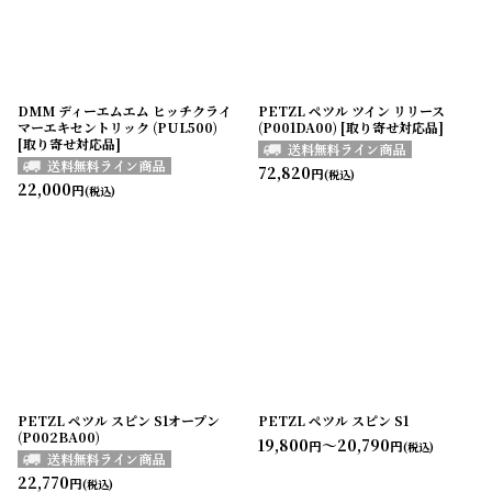
DMM ディーエムエム ヒッチクライ
PETZL ペツル ツイン リリース
マーエキセントリック (PUL500)
(P001DA00) [取り寄せ対応品]
[取り寄せ対応品]
72,820
円
(税込)
22,000
円
(税込)
PETZL ペツル スピン S1オープン
PETZL ペツル スピン S1
(P002BA00)
19,800
～20,790
円
円
(税込)
22,770
円
(税込)