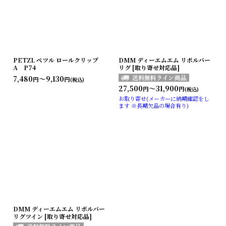
PETZL ペツル ロールクリップ
DMM ディーエムエム リボルバー
A P74
リグ [取り寄せ対応品]
7,480
～9,130
円
円
(税込)
27,500
～31,900
円
円
(税込)
お取り寄せ(メーカーに納期確認をし
ます ※長期欠品の場合有り)
DMM ディーエムエム リボルバー
リグツイン [取り寄せ対応品]