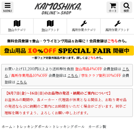
MENU
カート
検索
登山カテゴリ
登山ブランド
高所作業カテゴリ
高所作業ブランド
お買い上げ13,200円以上より送料弊社負担
登山用品4%OFF
会員登録は
こち
ら
/
高所作業用品10%OFF
会員登録は
こちら
/
学生クラブ割引10%OFF
会員
登録は
こちら
【8月7日(金)～16日(日)のお品物の発送・納期のご案内について】
お盆休みの期間中、各メーカー・代理店が休業となる関係上、お取り寄せ品
の発送ならびに納期のご案内にお時間をいただく場合がございます。何卒ご
理解を賜りますよう、よろしくお願い申し上げます。
ホーム
>
トレッキングポール
>
トレッキングポール カーボン製