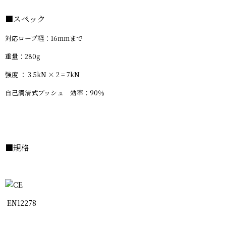
■
スペック
対応ロープ経：16mmまで
重量：280g
強度 ： 3.5kN × 2 = 7kN
自己潤滑式プッシュ 効率：90％
■規格
EN12278