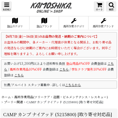
MENU
カート
検索
登山カテゴリ
登山ブランド
高所作業カテゴリ
高所作業ブランド
【8月7日(金)～16日(日)のお品物の発送・納期のご案内について】
お盆休みの期間中、各メーカー・代理店が休業となる関係上、お取り寄せ品
の発送ならびに納期のご案内にお時間をいただく場合がございます。何卒ご
理解を賜りますよう、よろしくお願い申し上げます。
お買い上げ13,200円以上より送料弊社負担
登山用品4%OFF
会員登録は
こち
ら
/
高所作業用品10%OFF
会員登録は
こちら
/
学生クラブ割引10%OFF
会員
登録は
こちら
社員/アルバイト スタッフ募集中 - 詳しくは
こちらから
ホーム
>
高所作業用品(ツリーケア・造園・ビルメンテナンス・レスキュー)
>
プーリー関連
>
CAMP カンプ ナイアッド (5215800) [取り寄せ対応品]
CAMP カンプ ナイアッド (5215800) [取り寄せ対応品]