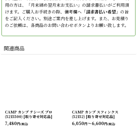
用の方は、「月末締め翌月末お支払い」の請求書払いがご利用頂
けます。ご購入お手続きの際、備考欄へ「
請求書払い希望
」の旨
をご記入ください。別途ご案内を差し上げます。また、お見積り
のご依頼は、各商品のお問い合わせボタンよりお願い致します。
関連商品
CAMP カンプ テシーズ プロ
CAMP カンプ スフィンクス
(5215500) [取り寄せ対応品]
(52152) [取り寄せ対応品]
7,480
6,050
～6,600
円
円
円
(税込)
(税込)