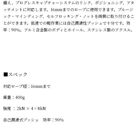
備え、プログレスキャプチャーシステムのリンク、ポジショニング、アタ
ッチメントに対応します。16mmまでのロープに使用できます。プルージ
ック・マインディング、セルフロッキング・ノットを両側に取り付けるこ
とができます。低速での軽作業には自己潤滑性ブッシュで十分です。効
率：90％。アルミ合金製のボディとホイール、ステンレス製のアクスル。
■
スペック
対応ロープ経：16mmまで
重量：400g
強度 ： 2kN × 4 = 8kN
自己潤滑式プッシュ 効率：90％