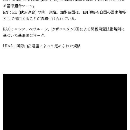
る基準適合マーク。
EN：EU (欧州連合) の統一規格。加盟各国は、EN規格を自国の国家規格
として採用することが義務付けられている。
EAC：ロシア、ベラルーシ、カザフスタン3国による関税同盟技術規則に
基づいた基準適合マーク。
UIAA：国際山岳連盟によって定められた規格