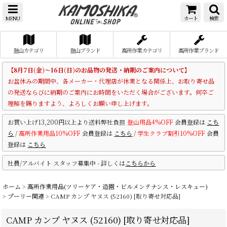
MENU
カート
検索
登山カテゴリ
登山ブランド
高所作業カテゴリ
高所作業ブランド
【8月7日(金)～16日(日)のお品物の発送・納期のご案内について】
お盆休みの期間中、各メーカー・代理店が休業となる関係上、お取り寄せ品
の発送ならびに納期のご案内にお時間をいただく場合がございます。何卒ご
理解を賜りますよう、よろしくお願い申し上げます。
お買い上げ13,200円以上より送料弊社負担
登山用品4%OFF
会員登録は
こち
ら
/
高所作業用品10%OFF
会員登録は
こちら
/
学生クラブ割引10%OFF
会員
登録は
こちら
社員/アルバイト スタッフ募集中 - 詳しくは
こちらから
ホーム
>
高所作業用品(ツリーケア・造園・ビルメンテナンス・レスキュー)
>
プーリー関連
>
CAMP カンプ ヤヌス (52160) [取り寄せ対応品]
CAMP カンプ ヤヌス (52160) [取り寄せ対応品]