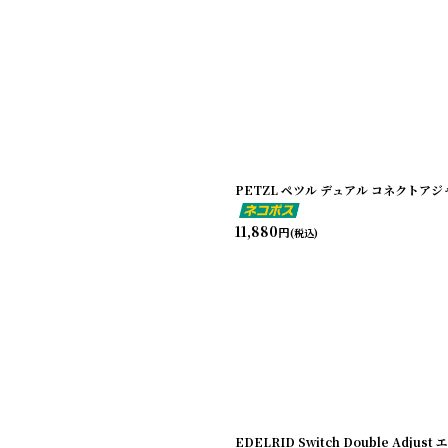
PETZL ペツル デュアル コネクトアジャス
11,880
円
(税込)
EDELRID Switch Double Adj