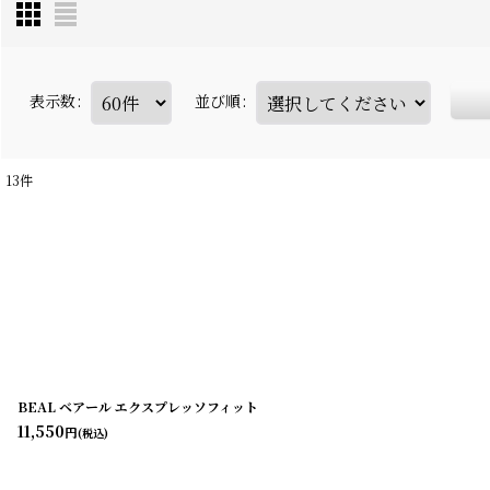
表示数
:
並び順
:
13
件
BEAL ベアール エクスプレッソフィット
11,550
円
(税込)