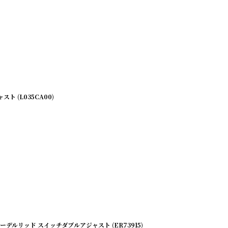
ト (L035CA00)
ust エーデルリッド スイッチダブルアジャスト (ER73915)