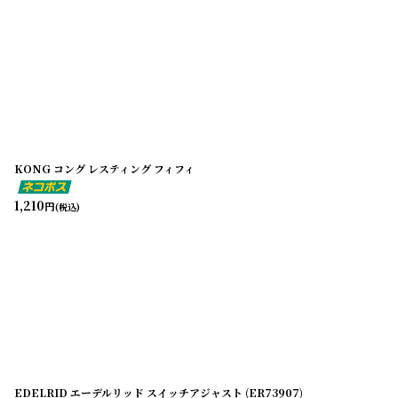
KONG コング レスティング フィフィ
1,210
円
(税込)
EDELRID エーデルリッド スイッチアジャスト (ER73907)