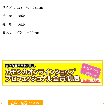
サイズ ： 128×70×53mm
重 量 ： 386g
強 度 ： 56kN
適応ロープ径 ： 〜13mm