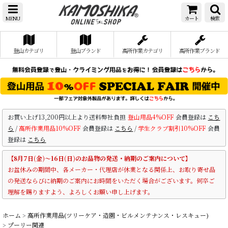
MENU
カート
検索
登山カテゴリ
登山ブランド
高所作業カテゴリ
高所作業ブランド
お買い上げ13,200円以上より送料弊社負担
登山用品4%OFF
会員登録は
こち
ら
/
高所作業用品10%OFF
会員登録は
こちら
/
学生クラブ割引10%OFF
会員
登録は
こちら
【8月7日(金)～16日(日)のお品物の発送・納期のご案内について】
お盆休みの期間中、各メーカー・代理店が休業となる関係上、お取り寄せ品
の発送ならびに納期のご案内にお時間をいただく場合がございます。何卒ご
理解を賜りますよう、よろしくお願い申し上げます。
ホーム
>
高所作業用品(ツリーケア・造園・ビルメンテナンス・レスキュー)
>
プーリー関連