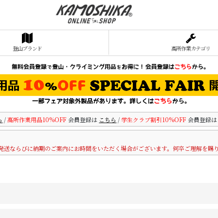
登山ブランド
高所作業カテゴリ
ら
/
高所作業用品10%OFF
会員登録は
こちら
/
学生クラブ割引10%OFF
会員登録
発送ならびに納期のご案内にお時間をいただく場合がございます。何卒ご理解を賜