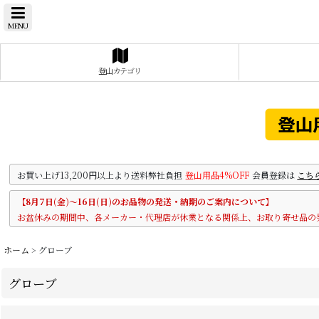
MENU
登山カテゴリ
お買い上げ13,200円以上より送料弊社負担
登山用品4%OFF
会員登録は
こち
【8月7日(金)～16日(日)のお品物の発送・納期のご案内について】
お盆休みの期間中、各メーカー・代理店が休業となる関係上、お取り寄せ品の
ホーム
>
グローブ
グローブ