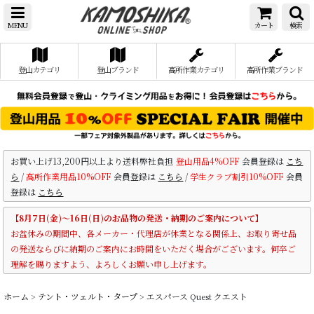
MENU
カート
検索
登山カテゴリ
登山ブランド
高所作業カテゴリ
高所作業ブランド
お買い上げ13,200円以上より送料弊社負担
登山用品4%OFF
会員登録は
こち
ら
/
高所作業用品10%OFF
会員登録は
こちら
/
学生クラブ割引10%OFF
会員
登録は
こちら
【8月7日(金)～16日(日)のお品物の発送・納期のご案内について】
お盆休みの期間中、各メーカー・代理店が休業となる関係上、お取り寄せ品
の発送ならびに納期のご案内にお時間をいただく場合がございます。何卒ご
理解を賜りますよう、よろしくお願い申し上げます。
ホーム
>
テント・ツェルト・タープ
>
エスパース Quest クエスト