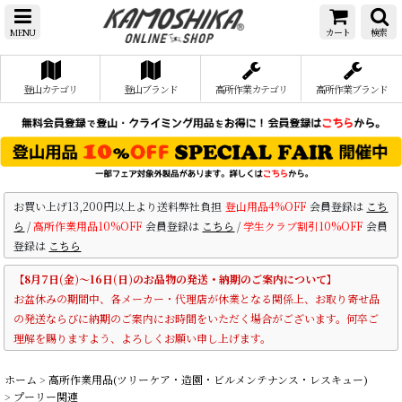
MENU
カート
検索
登山カテゴリ
登山ブランド
高所作業カテゴリ
高所作業ブランド
お買い上げ13,200円以上より送料弊社負担
登山用品4%OFF
会員登録は
こち
ら
/
高所作業用品10%OFF
会員登録は
こちら
/
学生クラブ割引10%OFF
会員
登録は
こちら
【8月7日(金)～16日(日)のお品物の発送・納期のご案内について】
お盆休みの期間中、各メーカー・代理店が休業となる関係上、お取り寄せ品
の発送ならびに納期のご案内にお時間をいただく場合がございます。何卒ご
理解を賜りますよう、よろしくお願い申し上げます。
ホーム
>
高所作業用品(ツリーケア・造園・ビルメンテナンス・レスキュー)
>
プーリー関連