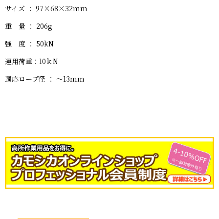
サイズ ： 97×68×32mm
重 量 ： 206g
強 度 ： 50kN
運用荷重：10ｋN
適応ロープ径 ： 〜13mm