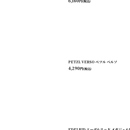
6,160
円
(税込)
PETZL VERSO ペツル ベルソ
4,290
円
(税込)
EDELRID エーデルリッド メガジュルI