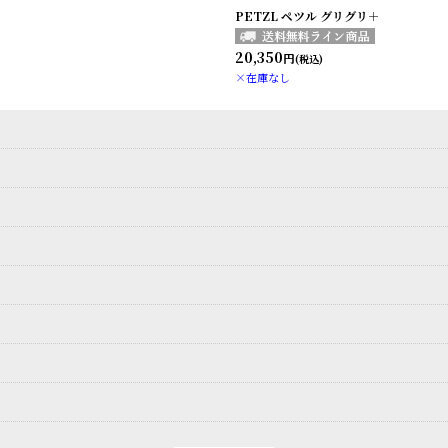
PETZL ペツル グリグリ＋
20,350
円
(税込)
×在庫なし