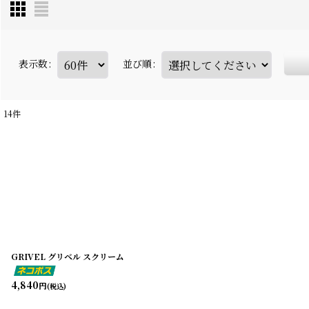
表示数
:
並び順
:
14
件
GRIVEL グリベル スクリーム
4,840
円
(税込)