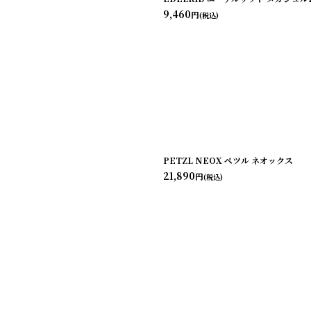
9,460
円
(税込)
PETZL NEOX ペツル ネオックス
21,890
円
(税込)