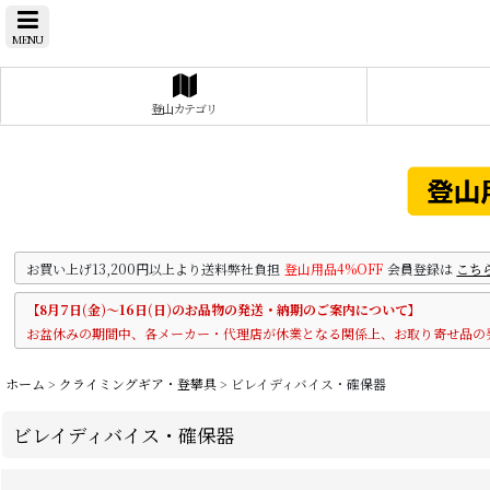
MENU
登山カテゴリ
お買い上げ13,200円以上より送料弊社負担
登山用品4%OFF
会員登録は
こち
【8月7日(金)～16日(日)のお品物の発送・納期のご案内について】
お盆休みの期間中、各メーカー・代理店が休業となる関係上、お取り寄せ品の
ホーム
>
クライミングギア・登攀具
>
ビレイディバイス・確保器
ビレイディバイス・確保器