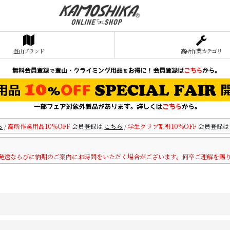
登山ブランド
高所作業カテゴリ
ら
/
高所作業用品10%OFF
会員登録は
こちら
/
学生クラブ割引10%OFF
会員登録
発送ならびに納期のご案内にお時間をいただく場合がございます。何卒ご理解を賜