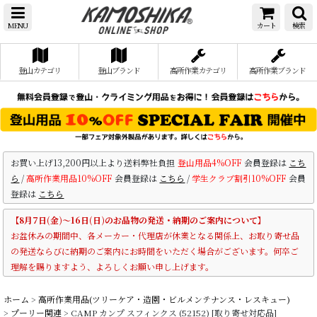
MENU
カート
検索
登山カテゴリ
登山ブランド
高所作業カテゴリ
高所作業ブランド
お買い上げ13,200円以上より送料弊社負担
登山用品4%OFF
会員登録は
こち
ら
/
高所作業用品10%OFF
会員登録は
こちら
/
学生クラブ割引10%OFF
会員
登録は
こちら
【8月7日(金)～16日(日)のお品物の発送・納期のご案内について】
お盆休みの期間中、各メーカー・代理店が休業となる関係上、お取り寄せ品
の発送ならびに納期のご案内にお時間をいただく場合がございます。何卒ご
理解を賜りますよう、よろしくお願い申し上げます。
ホーム
>
高所作業用品(ツリーケア・造園・ビルメンテナンス・レスキュー)
>
プーリー関連
>
CAMP カンプ スフィンクス (52152) [取り寄せ対応品]