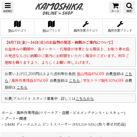
MENU
カート
検索
登山カテゴリ
登山ブランド
高所作業カテゴリ
高所作業ブランド
【8月7日(金)～16日(日)のお品物の発送・納期のご案内について】
お盆休みの期間中、各メーカー・代理店が休業となる関係上、お取り寄せ品
の発送ならびに納期のご案内にお時間をいただく場合がございます。何卒ご
理解を賜りますよう、よろしくお願い申し上げます。
お買い上げ13,200円以上より送料弊社負担
登山用品4%OFF
会員登録は
こち
ら
/
高所作業用品10%OFF
会員登録は
こちら
/
学生クラブ割引10%OFF
会員
登録は
こちら
社員/アルバイト スタッフ募集中 - 詳しくは
こちらから
ホーム
>
高所作業用品(ツリーケア・造園・ビルメンテナンス・レスキュー)
>
プーリー関連
>
DMM ディーエムエム ピントスペーサー (PUL110-SPA) [取り寄せ対応品]