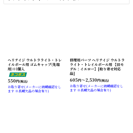
ヘリテイジ ウルトラライト・トレ
修理用パーツ ヘリテイジ ウルトラ
イルポール用 ゴムキャップ(先端
ライト・トレイルポール用 【旧モ
用)※1個入
デル：イエロー】[取り寄せ対応
品]
605
～2,530
円
円
550
(税込)
円
(税込)
お取り寄せ(メーカーに納期確認をし
お取り寄せ(メーカーに納期確認をし
ます ※長期欠品の場合有り)
ます ※長期欠品の場合有り)