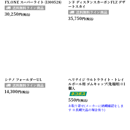
FX.ONE スーパーライト (1300528)
ンド ディスタンスカーボンFLZ デザ
ートスカイ
30,250
円
(税込)
35,750
円
(税込)
シナノ フォールダーUL
ヘリテイジ ウルトラライト・トレイ
ルポール用 ゴムキャップ(先端用)※1
個入
14,300
円
(税込)
550
円
(税込)
お取り寄せ(メーカーに納期確認をしま
す ※長期欠品の場合有り)