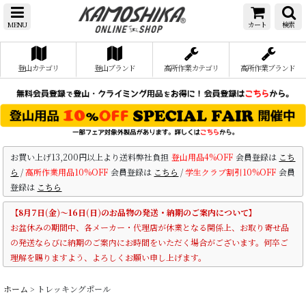
MENU
カート
検索
登山カテゴリ
登山ブランド
高所作業カテゴリ
高所作業ブランド
お買い上げ13,200円以上より送料弊社負担
登山用品4%OFF
会員登録は
こち
ら
/
高所作業用品10%OFF
会員登録は
こちら
/
学生クラブ割引10%OFF
会員
登録は
こちら
【8月7日(金)～16日(日)のお品物の発送・納期のご案内について】
お盆休みの期間中、各メーカー・代理店が休業となる関係上、お取り寄せ品
の発送ならびに納期のご案内にお時間をいただく場合がございます。何卒ご
理解を賜りますよう、よろしくお願い申し上げます。
ホーム
>
トレッキングポール