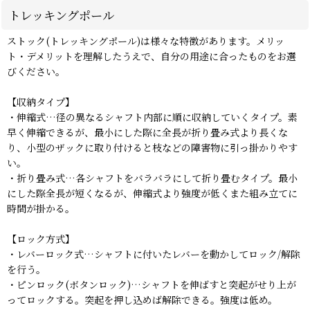
トレッキングポール
ストック(トレッキングポール)は様々な特徴があります。メリッ
ト・デメリットを理解したうえで、自分の用途に合ったものをお選
びください。
【収納タイプ】
・伸縮式…径の異なるシャフト内部に順に収納していくタイプ。素
早く伸縮できるが、最小にした際に全長が折り畳み式より長くな
り、小型のザックに取り付けると枝などの障害物に引っ掛かりやす
い。
・折り畳み式…各シャフトをバラバラにして折り畳むタイプ。最小
にした際全長が短くなるが、伸縮式より強度が低くまた組み立てに
時間が掛かる。
【ロック方式】
・レバーロック式…シャフトに付いたレバーを動かしてロック/解除
を行う。
・ピンロック(ボタンロック)…シャフトを伸ばすと突起がせり上が
ってロックする。突起を押し込めば解除できる。強度は低め。