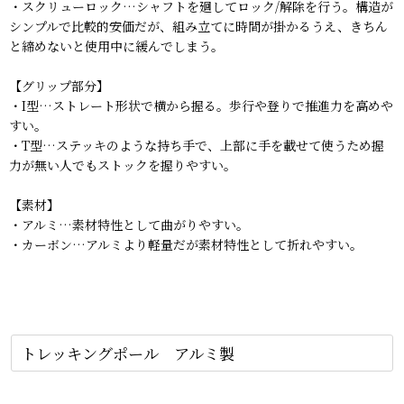
・スクリューロック…シャフトを廻してロック/解除を行う。構造が
シンプルで比較的安価だが、組み立てに時間が掛かるうえ、きちん
と締めないと使用中に緩んでしまう。
【グリップ部分】
・I型…ストレート形状で横から握る。歩行や登りで推進力を高めや
すい。
・T型…ステッキのような持ち手で、上部に手を載せて使うため握
力が無い人でもストックを握りやすい。
【素材】
・アルミ…素材特性として曲がりやすい。
・カーボン…アルミより軽量だが素材特性として折れやすい。
トレッキングポール アルミ製