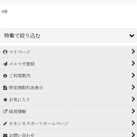
0
件
特集で絞り込む
マイページ
アイスブレーカー icebreaker
メルマガ登録
アークテリクス Arc'teryx
ご利用案内
アドフリクション
特定商取引法表示
アルトラ ALTRA
お気に入り
アルバ arva
採用情報
アンパラレル UNPARALLEL
カモシカスポーツホームページ
イスカ ISUKA
お問い合わせ