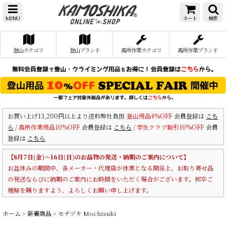
MENU
カート
検索
登山カテゴリ
登山ブランド
高所作業カテゴリ
高所作業ブランド
お買い上げ13,200円以上より送料弊社負担
登山用品4%OFF
会員登録は
こち
ら
/
高所作業用品10%OFF
会員登録は
こちら
/
学生クラブ割引10%OFF
会員
登録は
こちら
【8月7日(金)～16日(日)のお品物の発送・納期のご案内について】
お盆休みの期間中、各メーカー・代理店が休業となる関係上、お取り寄せ品
の発送ならびに納期のご案内にお時間をいただく場合がございます。何卒ご
理解を賜りますよう、よろしくお願い申し上げます。
ホーム
>
新着商品
>
モチヅキ Mochizuki