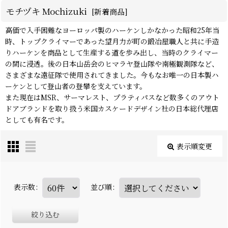
モチヅキ Mochizuki
[
新着商品
]
高価で入手困難なヨーロッパ製のハーケンしかなかった昭和25年当
時、トップクライマーであった望月力が町の鍛冶屋職人と共に手造
りハーケンを商品として生産する道を歩み出し、当時のクライマー
の間に浸透。後の日本山岳会のヒマラヤ登山隊や南極観測隊など、
さまざまな遠征隊で使用されてきました。今もなお唯一の日本製ハ
ーケンとして登山者の登攀を支えています。
また現在はMSR、サーマレスト、プラティパスなど数多くのアウト
ドアブランドを取り扱う米国カスケードデザイン社の日本総代理店
としても有名です。
表示順変更
表示数
:
並び順
:
絞り込む