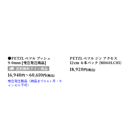
●PETZL ペツル プッシュ
PETZL ペツル ジン アクセス
9.0mm [受注発注商品]
12cm ６本パック (M060LC05)
18,920
円
(税込)
16,940
～60,610
円
円
(税込)
受注発注製品（納品まで4-6ヶ月・キ
ャンセル不可）