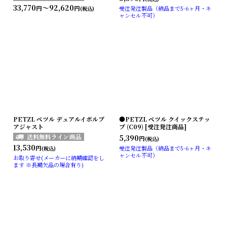
33,770
～92,620
円
円
受注発注製品（納品まで5-6ヶ月・キ
(税込)
ャンセル不可）
PETZL ペツル デュアルイボルブ
●PETZL ペツル クイックステッ
アジャスト
プ (C09) [受注発注商品]
5,390
円
(税込)
13,530
円
受注発注製品（納品まで5-6ヶ月・キ
(税込)
ャンセル不可）
お取り寄せ(メーカーに納期確認をし
ます ※長期欠品の場合有り)