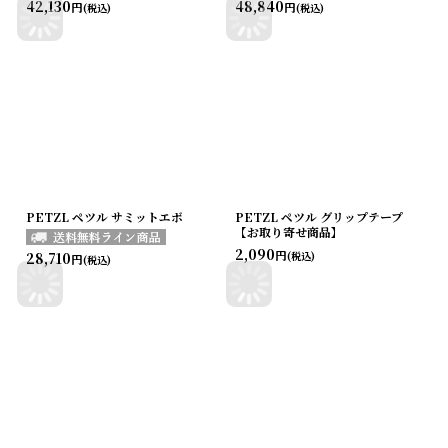
42,130
48,840
円
円
(税込)
(税込)
PETZL ペツル サミットエボ
PETZL ペツル グリップテープ
【お取り寄せ商品】
2,090
円
28,710
(税込)
円
(税込)