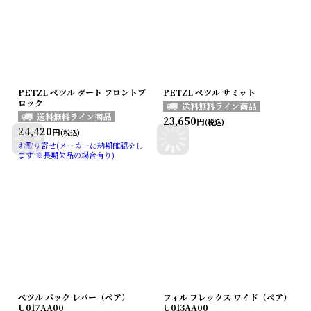
PETZL ペツル ダート フロントブ
PETZL ペツル サミット
ロック
23,650
円
(税込)
24,420
円
(税込)
お取り寄せ(メーカーに納期確認をし
ます ※長期欠品の場合有り)
ペツル バック レバー（ペア）
フィル フレックス ワイド（ペア）
U017AA00
U013AA00