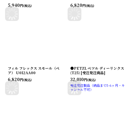
5,940
6,820
円
円
(税込)
(税込)
フィル フレックス スモール（ペ
●PETZL ペツル ディーリンクス
ア） U012AA00
(T25) [受注発注商品]
6,820
32,010
円
円
(税込)
(税込)
受注発注製品（納品まで5-6ヶ月・キ
ャンセル不可）