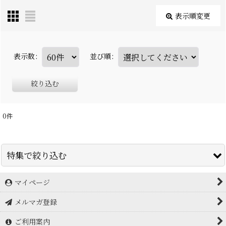
表示順変更
表示数
:
並び順
:
絞り込む
0
件
特集で絞り込む
マイページ
アイスブレーカー icebreaker
メルマガ登録
アークテリクス Arc'teryx
ご利用案内