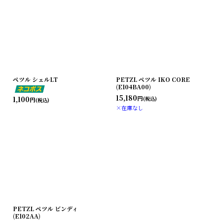
ペツル シェルLT
PETZL ペツル IKO CORE
(E104BA00)
15,180
円
1,100
(税込)
円
(税込)
×在庫なし
PETZL ペツル ビンディ
(E102AA)