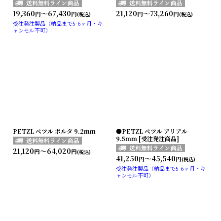
19,360
～67,430
21,120
～73,260
円
円
円
円
(税込)
(税込)
受注発注製品（納品まで5-6ヶ月・キ
ャンセル不可）
PETZL ペツル ボルタ 9.2mm
●PETZL ペツル アリアル
9.5mm [受注発注商品]
21,120
～64,020
円
円
(税込)
41,250
～45,540
円
円
(税込)
受注発注製品（納品まで5-6ヶ月・キ
ャンセル不可）