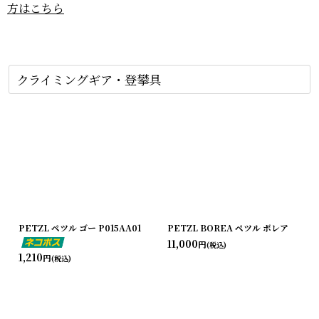
方はこちら
クライミングギア・登攀具
PETZL ペツル ゴー P015AA01
PETZL BOREA ペツル ボレア
11,000
円
(税込)
1,210
円
(税込)