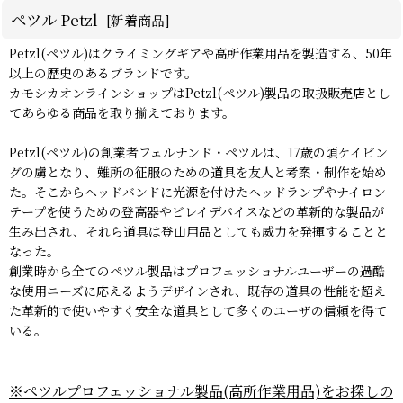
ペツル Petzl
[
新着商品
]
Petzl(ペツル)はクライミングギアや高所作業用品を製造する、50年
以上の歴史のあるブランドです。
カモシカオンラインショップはPetzl(ペツル)製品の取扱販売店とし
てあらゆる商品を取り揃えております。
Petzl(ペツル)の創業者フェルナンド・ペツルは、17歳の頃ケイビン
グの虜となり、難所の征服のための道具を友人と考案・制作を始め
た。そこからヘッドバンドに光源を付けたヘッドランプやナイロン
テープを使うための登高器やビレイデバイスなどの革新的な製品が
生み出され、それら道具は登山用品としても威力を発揮することと
なった。
創業時から全てのペツル製品はプロフェッショナルユーザーの過酷
な使用ニーズに応えるようデザインされ、既存の道具の性能を超え
た革新的で使いやすく安全な道具として多くのユーザの信頼を得て
いる。
※ペツルプロフェッショナル製品(高所作業用品)をお探しの