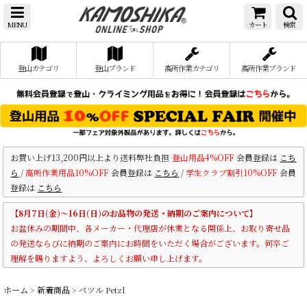
MENU
カート
検索
登山カテゴリ
登山ブランド
高所作業カテゴリ
高所作業ブランド
お買い上げ13,200円以上より送料弊社負担
登山用品4%OFF
会員登録は
こち
ら
/
高所作業用品10%OFF
会員登録は
こちら
/
学生クラブ割引10%OFF
会員
登録は
こちら
【8月7日(金)～16日(日)のお品物の発送・納期のご案内について】
お盆休みの期間中、各メーカー・代理店が休業となる関係上、お取り寄せ品
の発送ならびに納期のご案内にお時間をいただく場合がございます。何卒ご
理解を賜りますよう、よろしくお願い申し上げます。
ホーム
>
新着商品
>
ペツル Petzl