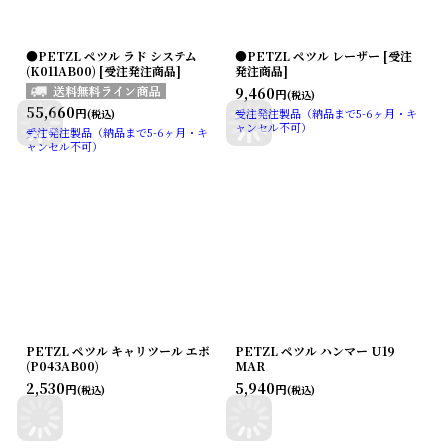
●PETZL ペツル ラド システム
●PETZL ペツル レーザー [受注
(K011AB00) [受注発注商品]
発注商品]
9,460
円
(税込)
55,660
円
受注発注製品（納品まで5-6ヶ月・キ
(税込)
ャンセル不可）
受注発注製品（納品まで5-6ヶ月・キ
ャンセル不可）
PETZL ペツル キャリツール エボ
PETZL ペツル ハンマー U19
(P043AB00)
MAR
2,530
5,940
円
円
(税込)
(税込)