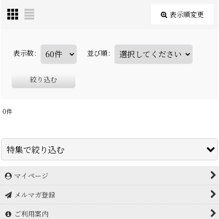
表示順変更
表示数
:
並び順
:
絞り込む
0
件
特集で絞り込む
マイページ
アイスブレーカー icebreaker
メルマガ登録
アークテリクス Arc'teryx
ご利用案内
アドフリクション