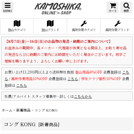
MENU
カート
検索
登山カテゴリ
登山ブランド
高所作業カテゴリ
高所作業ブランド
【8月7日(金)～16日(日)のお品物の発送・納期のご案内について】
お盆休みの期間中、各メーカー・代理店が休業となる関係上、お取り寄せ品
の発送ならびに納期のご案内にお時間をいただく場合がございます。何卒ご
理解を賜りますよう、よろしくお願い申し上げます。
お買い上げ13,200円以上より送料弊社負担
登山用品4%OFF
会員登録は
こち
ら
/
高所作業用品10%OFF
会員登録は
こちら
/
学生クラブ割引10%OFF
会員
登録は
こちら
社員/アルバイト スタッフ募集中 - 詳しくは
こちらから
ホーム
>
新着商品
>
コング KONG
コング KONG
[
新着商品
]