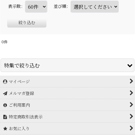
表示数
:
並び順
:
絞り込む
0
件
特集で絞り込む
マイページ
アイスブレーカー icebreaker
メルマガ登録
アークテリクス Arc'teryx
ご利用案内
アドフリクション
特定商取引法表示
アルトラ ALTRA
お気に入り
アルバ arva