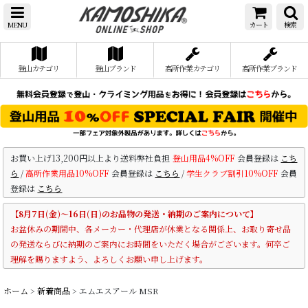
MENU
カート
検索
登山カテゴリ
登山ブランド
高所作業カテゴリ
高所作業ブランド
お買い上げ13,200円以上より送料弊社負担
登山用品4%OFF
会員登録は
こち
ら
/
高所作業用品10%OFF
会員登録は
こちら
/
学生クラブ割引10%OFF
会員
登録は
こちら
【8月7日(金)～16日(日)のお品物の発送・納期のご案内について】
お盆休みの期間中、各メーカー・代理店が休業となる関係上、お取り寄せ品
の発送ならびに納期のご案内にお時間をいただく場合がございます。何卒ご
理解を賜りますよう、よろしくお願い申し上げます。
ホーム
>
新着商品
>
エムエスアール MSR