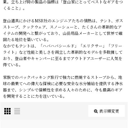
業。立ち上げ時の製品の指標は「登山家にとってベストなギアをつ
くること」。
登山道具にかけるMSR社のエンジニアたちの情熱は、テント、ガス
ストーブ、クックウェア、スノーシューと、たくさんの革新的なア
イテムの開発へと繋がっており、山岳用品メーカーとして世界で確
固たる地位を築いている。
なかでもテントは、「ハバハバシールド」「エリクサー」「フリー
ライト」など性能と美しさを両立した革新的なモデルを多数擁して
おり、登山者やキャンパーに至るまでアウトドアユーザーに人気を
得ている。
家族でのバックパッキング旅行で強力に燃焼するストーブから、地
球の最果てへの偉大な探検に必要な安全な水分補給を提供する浄水
器まで、シンプルで信頼性を求める人々のために、今も最高のギア
を開発することに力を注いでいる。
表示順変更