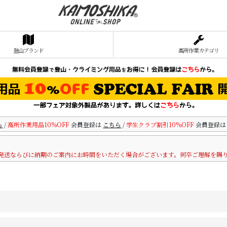
登山ブランド
高所作業カテゴリ
ら
/
高所作業用品10%OFF
会員登録は
こちら
/
学生クラブ割引10%OFF
会員登録
発送ならびに納期のご案内にお時間をいただく場合がございます。何卒ご理解を賜