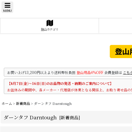
MENU
登山カテゴリ
お買い上げ13,200円以上より送料弊社負担
登山用品4%OFF
会員登録は
こち
【8月7日(金)～16日(日)のお品物の発送・納期のご案内について】
お盆休みの期間中、各メーカー・代理店が休業となる関係上、お取り寄せ品の
ホーム
>
新着商品
>
ダーンタフ Darntough
ダーンタフ Darntough
[
新着商品
]