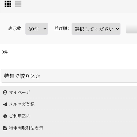
表示数
:
並び順
:
0
件
特集で絞り込む
マイページ
アイスブレーカー icebreaker
メルマガ登録
アークテリクス Arc'teryx
ご利用案内
アドフリクション
特定商取引法表示
アルトラ ALTRA