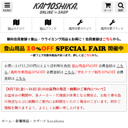
MENU
カート
検索
登山カテゴリ
登山ブランド
高所作業カテゴリ
高所作業ブランド
お買い上げ13,200円以上より送料弊社負担
登山用品4%OFF
会員登録は
こち
ら
/
高所作業用品10%OFF
会員登録は
こちら
/
学生クラブ割引10%OFF
会員
登録は
こちら
【8月7日(金)～16日(日)のお品物の発送・納期のご案内について】
お盆休みの期間中、各メーカー・代理店が休業となる関係上、お取り寄せ品
の発送ならびに納期のご案内にお時間をいただく場合がございます。何卒ご
理解を賜りますよう、よろしくお願い申し上げます。
ホーム
>
新着商品
>
カザハナ kazahana