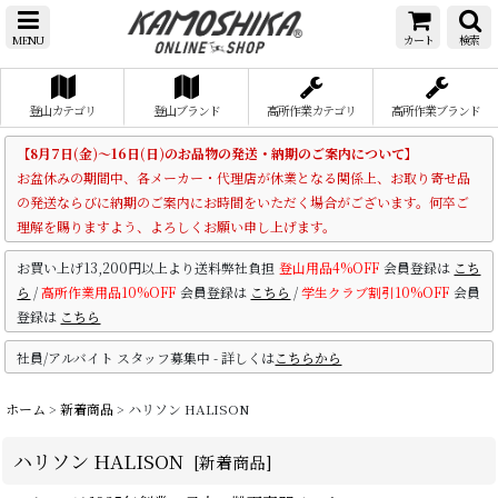
MENU
カート
検索
登山カテゴリ
登山ブランド
高所作業カテゴリ
高所作業ブランド
【8月7日(金)～16日(日)のお品物の発送・納期のご案内について】
お盆休みの期間中、各メーカー・代理店が休業となる関係上、お取り寄せ品
の発送ならびに納期のご案内にお時間をいただく場合がございます。何卒ご
理解を賜りますよう、よろしくお願い申し上げます。
お買い上げ13,200円以上より送料弊社負担
登山用品4%OFF
会員登録は
こち
ら
/
高所作業用品10%OFF
会員登録は
こちら
/
学生クラブ割引10%OFF
会員
登録は
こちら
社員/アルバイト スタッフ募集中 - 詳しくは
こちらから
ホーム
>
新着商品
>
ハリソン HALISON
ハリソン HALISON
[
新着商品
]