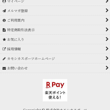
マイページ
アイスブレーカー icebreaker
メルマガ登録
アークテリクス Arc'teryx
ご利用案内
アドフリクション
特定商取引法表示
アルトラ ALTRA
お気に入り
アルバ arva
採用情報
アンパラレル UNPARALLEL
カモシカスポーツホームページ
イスカ ISUKA
お問い合わせ
EPIgas
イーナイン E9
IWATANI-PRIMUS イワタニ プリムス
イボルブ evolv