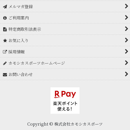
メルマガ登録
テント・ツェルト・タープ
アークテリクス Arc'teryx
ご利用案内
シュラフ・マット
アドフリクション
特定商取引法表示
ザック・バックパック
アルトラ ALTRA
お気に入り
バーナー・ストーブ
アルバ arva
採用情報
クッカー・カトラリー・食器類
アンパラレル UNPARALLEL
カモシカスポーツホームページ
トレッキングポール
イスカ ISUKA
お問い合わせ
ヘッドランプ・ライト
EPIgas
ボトル・ハイドレーション
イーナイン E9
エマージェンシー・緊急用品
IWATANI-PRIMUS イワタニ プリムス
食料・サプリメント
イボルブ evolv
Copyright © 株式会社カモシカスポーツ