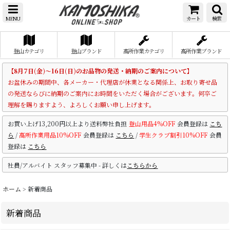
MENU
カート
検索
登山カテゴリ
登山ブランド
高所作業カテゴリ
高所作業ブランド
【8月7日(金)～16日(日)のお品物の発送・納期のご案内について】
お盆休みの期間中、各メーカー・代理店が休業となる関係上、お取り寄せ品
の発送ならびに納期のご案内にお時間をいただく場合がございます。何卒ご
理解を賜りますよう、よろしくお願い申し上げます。
お買い上げ13,200円以上より送料弊社負担
登山用品4%OFF
会員登録は
こち
ら
/
高所作業用品10%OFF
会員登録は
こちら
/
学生クラブ割引10%OFF
会員
登録は
こちら
社員/アルバイト スタッフ募集中 - 詳しくは
こちらから
ホーム
>
新着商品
新着商品