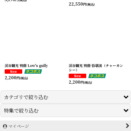
22,550
円
(税込)
渓谷観光 別冊 Low's gully
渓谷観光 別冊 恰堪溪（チャーカン
シー）
2,200
円
(税込)
2,200
円
(税込)
カテゴリで絞り込む
特集で絞り込む
クライミングギア・登攀具
クライミングギア・登攀具(冬期)
マイページ
アイスブレーカー icebreaker