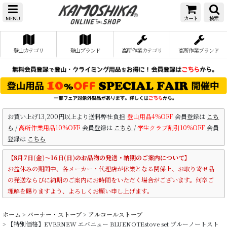
MENU
カート
検索
登山カテゴリ
登山ブランド
高所作業カテゴリ
高所作業ブランド
お買い上げ13,200円以上より送料弊社負担
登山用品4%OFF
会員登録は
こち
ら
/
高所作業用品10%OFF
会員登録は
こちら
/
学生クラブ割引10%OFF
会員
登録は
こちら
【8月7日(金)～16日(日)のお品物の発送・納期のご案内について】
お盆休みの期間中、各メーカー・代理店が休業となる関係上、お取り寄せ品
の発送ならびに納期のご案内にお時間をいただく場合がございます。何卒ご
理解を賜りますよう、よろしくお願い申し上げます。
ホーム
>
バーナー・ストーブ
>
アルコールストーブ
>
【特別価格】EVERNEW エバニュー BLUENOTEstove set ブルーノートスト