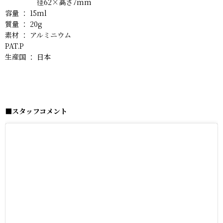
径62×高さ7mm
容量 ： 15ml
質量 ： 20g
素材 ： アルミニウム
PAT.P
生産国 ： 日本
■スタッフコメント