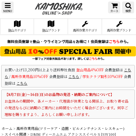
MENU
カート
検索
登山カテゴリ
登山ブランド
高所作業カテゴリ
高所作業ブランド
お買い上げ13,200円以上より送料弊社負担
登山用品4%OFF
会員登録は
こち
ら
/
高所作業用品10%OFF
会員登録は
こちら
/
学生クラブ割引10%OFF
会員
登録は
こちら
【8月7日(金)～16日(日)のお品物の発送・納期のご案内について】
お盆休みの期間中、各メーカー・代理店が休業となる関係上、お取り寄せ品
の発送ならびに納期のご案内にお時間をいただく場合がございます。何卒ご
理解を賜りますよう、よろしくお願い申し上げます。
ホーム
>
高所作業用品(ツリーケア・造園・ビルメンテナンス・レスキュー)
>
スイベル関連
>
DMM ディーエムエム アクシススイベル S [SW100]