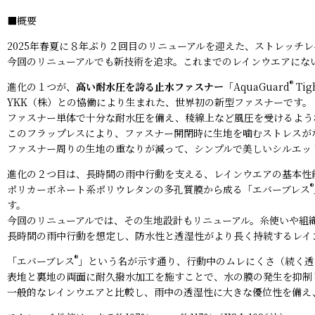
■概要
2025年春夏に８年ぶり２回目のリニューアルを迎えた、ストレッチ
今回のリニューアルでも新技術を追求。これまでのレインウエアにな
®
進化の１つが、
高い耐水圧を誇る止水ファスナー
「AquaGuard
Ti
YKK（株）との協働により生まれた、世界初の新型ファスナーです。
ファスナー単体で十分な耐水圧を備え、稜線上など風圧を受けるよう
このフラップレスにより、ファスナー開閉時に生地を噛むストレスが
ファスナー周りの生地の重なりが減って、シンプルで美しいシルエッ
進化の２つ目は、長時間の雨中行動を支える、レインウエアの基本性
®
ポリカーボネート系ポリウレタンの多孔質膜から成る「エバーブレス
す。
今回のリニューアルでは、その生地設計もリニューアル。糸使いや組
長時間の雨中行動を想定し、防水性と透湿性がより長く持続するレイ
®
「エバーブレス
」という名が示す通り、行動中のムレにくさ（続く透
表地と裏地の両面に耐久撥水加工を施すことで、水の膜の発生を抑制
一般的なレインウエアと比較し、雨中の透湿性に大きな優位性を備え