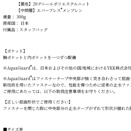
【裏地】20デニールポリエステルニット
®
【中間層】エバーブレス
メンブレン
重量： 300g
原産国： 日本
付属品：スタッフバッグ
【ポケット】
胸ポケットと内ポケットを一つずつ配備
®
※AquaGuard
は、日本およびその他の国/地域におけるYKK株式会
®
※AquaGuard
はファスナーテープ中央部が強く突き合わさって屈曲
新技術を用いたファスナーなので、性能を保つために従来の止水ファ
ご使用にあたっては、以下の取扱注意事項をお守りください。
【正しい屈曲形状でご使用ください】
ファスナーを閉じた際に中央部分の止水テープがずれて形状が崩れた
■サイズ表