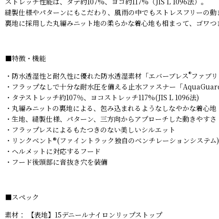
ストレッチ性能は、タテ約107%、ヨコ約117%（JIS L 1096法）。
縫製仕様やパターンにもこだわり、風雨の中でもストレスフリーの動
裏地に採用した丸編みニット地の柔らかな着心地も相まって、ゴワつ
■
特徴・機能
®
・防水透湿性と耐久性に優れた防水透湿素材「エバーブレス
ファブリ
・フラップなしで十分な耐水圧を備える止水ファスナー「AquaGuar
・タテストレッチ約107％、ヨコストレッチ117%(JIS L 1096法)
・丸編みニットの裏地による、包み込まれるようなしなやかな着心地
・生地、縫製仕様、パターン、三方向からアプローチした動きやすさ
・フラップレスによるもたつきのない美しいシルエット
・リンクベント®(ファイントラック独自のベンチレーションシステム)
・ヘルメットに対応するフード
・フード後頭部に音抜き穴を装備
■
スペック
素材： 【表地】15デニールナイロンリップストップ