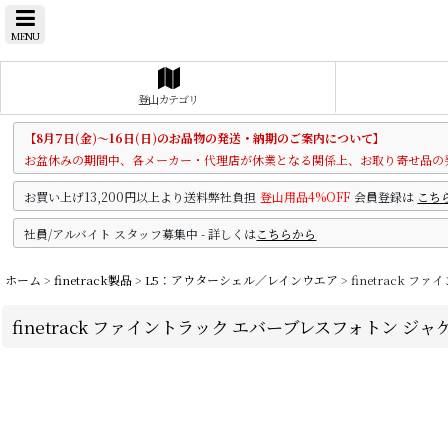
MENU
登山カテゴリ
【8月7日(金)～16日(日)のお品物の発送・納期のご案内について】
お盆休みの期間中、各メーカー・代理店が休業となる関係上、お取り寄せ品の
お買い上げ13,200円以上より送料弊社負担
登山用品4%OFF
会員登録は
こち
社員/アルバイト スタッフ募集中 - 詳しくは
こちらから
ホーム
>
finetrack製品
>
L5：アウターシェル／レインウエア
>
finetrack 
finetrack ファイントラック エバーブレスフォトン ジャケ