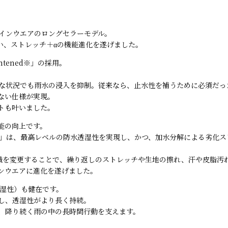
レインウエアのロングセラーモデル。
い、ストレッチ＋αの機能進化を遂げました。
ghtened※」の採用。
な状況でも雨水の浸入を抑制。従来なら、止水性を補うために必須だっ
ない仕様が実現。
トも叶いました。
能の向上です。
」は、最高レベルの防水透湿性を実現し、かつ、加水分解による劣化ス
織を変更することで、繰り返しのストレッチや生地の擦れ、汗や皮脂汚
ンウエアに進化を遂げました。
湿性）も健在です。
し、透湿性がより長く持続。
、降り続く雨の中の長時間行動を支えます。