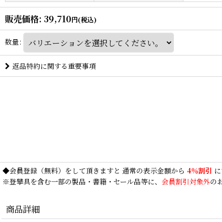
販売価格
:
39,710
円
(税込)
数量
:
返品特約に関する重要事項
◆
会員登録
（無料）をして頂きますと 通常の表示金額から
4％割引
に
※登攀具を含む一部の製品・書籍・セール品等に、
会員割引対象外
の
商品詳細