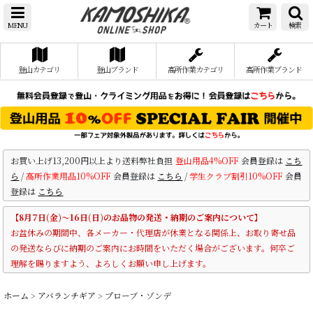
MENU
カート
検索
登山カテゴリ
登山ブランド
高所作業カテゴリ
高所作業ブランド
お買い上げ13,200円以上より送料弊社負担
登山用品4%OFF
会員登録は
こち
ら
/
高所作業用品10%OFF
会員登録は
こちら
/
学生クラブ割引10%OFF
会員
登録は
こちら
【8月7日(金)～16日(日)のお品物の発送・納期のご案内について】
お盆休みの期間中、各メーカー・代理店が休業となる関係上、お取り寄せ品
の発送ならびに納期のご案内にお時間をいただく場合がございます。何卒ご
理解を賜りますよう、よろしくお願い申し上げます。
ホーム
>
アバランチギア
>
プローブ・ゾンデ