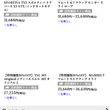
SPORTIVA TX5 スポルティバ トラ
マムート 8.7 クラッグ センダー ド
バース X5 GTX (ミッドカットモデ
ライ ロープ
ル)
31,680
～35,640
円
円
(税込)
31,680
円
(税込)
×在庫なし
×在庫なし
【特別価格10％OFF】TSL 305
【特別価格10％OFF】 MAMMUT
original 2 ティーエスエル 305 オ
マムート 9.5 クラッグ ドライ
リジナル 2
33,660
～36,630
円
円
(税込)
27,255
円
(税込)
×在庫なし
×在庫なし