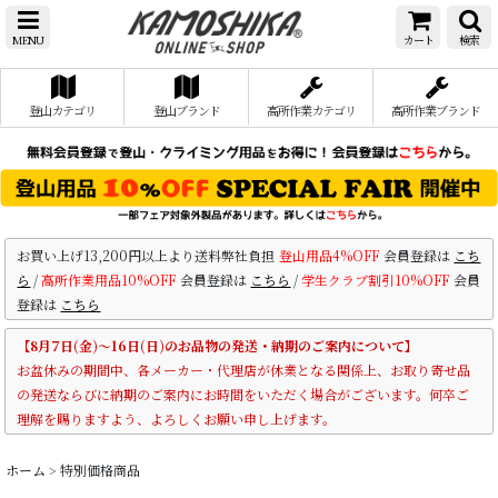
MENU
カート
検索
登山カテゴリ
登山ブランド
高所作業カテゴリ
高所作業ブランド
お買い上げ13,200円以上より送料弊社負担
登山用品4%OFF
会員登録は
こち
ら
/
高所作業用品10%OFF
会員登録は
こちら
/
学生クラブ割引10%OFF
会員
登録は
こちら
【8月7日(金)～16日(日)のお品物の発送・納期のご案内について】
お盆休みの期間中、各メーカー・代理店が休業となる関係上、お取り寄せ品
の発送ならびに納期のご案内にお時間をいただく場合がございます。何卒ご
理解を賜りますよう、よろしくお願い申し上げます。
ホーム
>
特別価格商品