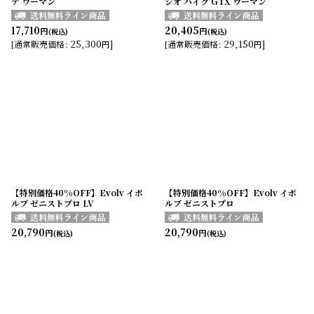
テ ウーマン
ジオ ハイク GTX ウーマン
17,710
20,405
円
円
(税込)
(税込)
25,300
]
29,150
]
[
通常販売価格
:
円
[
通常販売価格
:
円
【特別価格40%OFF】Evolv イボ
【特別価格40%OFF】Evolv イボ
ルブ ゼニストプロ LV
ルブ ゼニストプロ
20,790
20,790
円
円
(税込)
(税込)