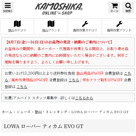
MENU
カート
検索
登山カテゴリ
登山ブランド
高所作業カテゴリ
高所作業ブランド
【8月7日(金)～16日(日)のお品物の発送・納期のご案内について】
お盆休みの期間中、各メーカー・代理店が休業となる関係上、お取り寄せ品
の発送ならびに納期のご案内にお時間をいただく場合がございます。何卒ご
理解を賜りますよう、よろしくお願い申し上げます。
お買い上げ13,200円以上より送料弊社負担
登山用品4%OFF
会員登録は
こち
ら
/
高所作業用品10%OFF
会員登録は
こちら
/
学生クラブ割引10%OFF
会員
登録は
こちら
社員/アルバイト スタッフ募集中 - 詳しくは
こちらから
ホーム
>
シューズ
>
登山・トレッキング
>
LOWA ローバー ティカム EVO GT
LOWA ローバー ティカム EVO GT